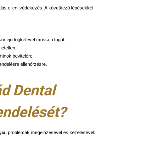
ás elleni védekezés. A következő lépésekkel
sörtéjű fogkefével mosson fogat.
etetlen.
aminok bevitelére.
endelésre ellenőrzésre.
ád Dental
endelését?
iai
problémák megelőzésével és kezelésével: