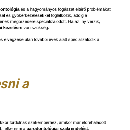
ontológia
és a hagyományos fogászat eltérő problémákat
sal és gyökérkezelésekkel foglalkozik, addig a
nek megőrzésére specializálódott. Ha az íny vérzik,
i kezelésre
van szükség.
és elvégzése után további évek alatt specializálódik a
sni a
akkor fordulnak szakemberhez, amikor már előrehaladott
b felkeresni a
parodontológiai szakrendelést
: