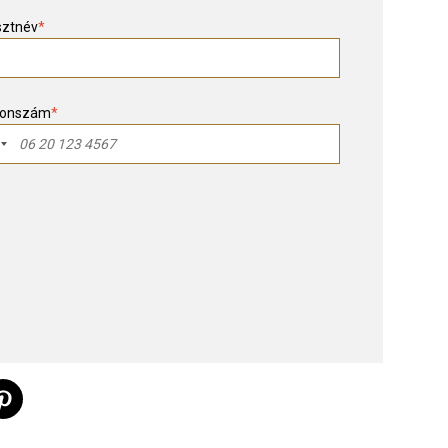
sztnév
*
fonszám
*