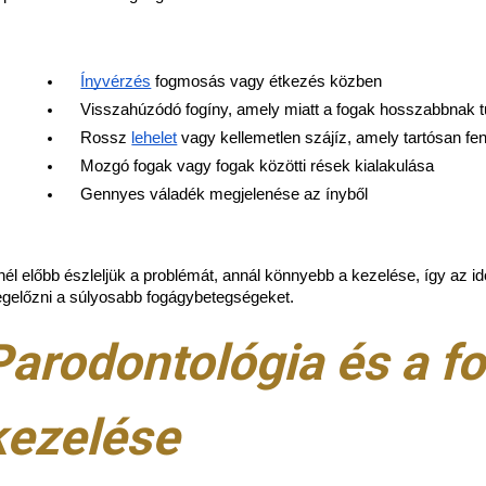
Ínyvérzés
 fogmosás vagy étkezés közben
Visszahúzódó fogíny, amely miatt a fogak hosszabbnak 
Rossz 
lehelet
 vagy kellemetlen szájíz, amely tartósan fen
Mozgó fogak vagy fogak közötti rések kialakulása
Gennyes váladék megjelenése az ínyből
nél előbb észleljük a problémát, annál könnyebb a kezelése, így az
gelőzni a súlyosabb fogágybetegségeket.
Parodontológia és a f
kezelése