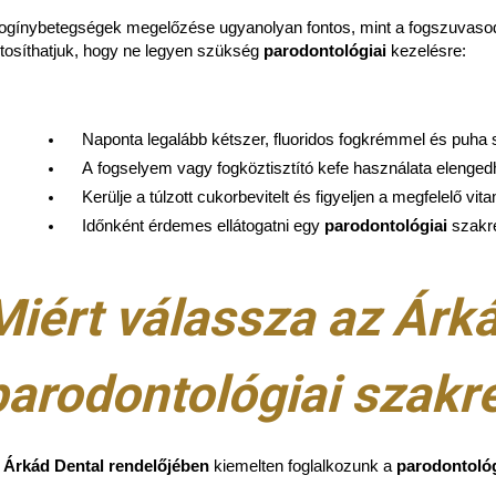
fogínybetegségek megelőzése ugyanolyan fontos, mint a fogszuvasod
ztosíthatjuk, hogy ne legyen szükség
parodontológiai
kezelésre:
Naponta legalább kétszer, fluoridos fogkrémmel és puha 
A
fogselyem vagy fogköztisztító kefe használata elengedh
Kerülje a túlzott cukorbevitelt és figyeljen a megfelelő vit
Időnként érdemes ellátogatni egy 
parodontológiai
 szakr
Miért válassza az Árk
parodontológiai szakr
z
Árkád Dental rendelőjében
kiemelten foglalkozunk a
parodontológ