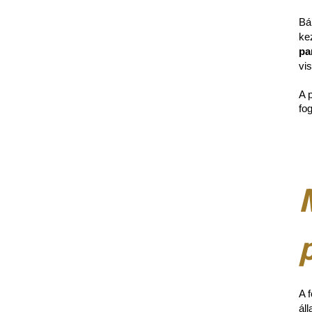
Bá
ke
pa
vi
A 
fo
A 
ál