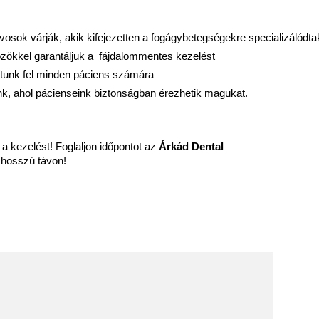
vosok várják, akik kifejezetten a fogágybetegségekre specializálódta
zökkel garantáljuk a  fájdalommentes kezelést
llítunk fel minden páciens számára
nk, ahol pácienseink biztonságban érezhetik magukat.
 a kezelést! Foglaljon időpontot az
Árkád Dental
 hosszú távon!