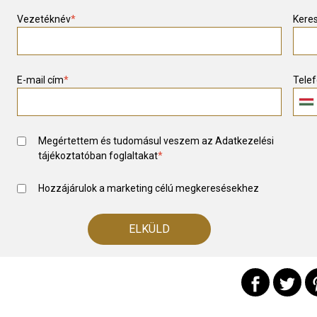
Vezetéknév
*
Kere
E-mail cím
*
Tele
Megértettem és tudomásul veszem az
Adatkezelési
tájékoztató
ban foglaltakat
*
Hozzájárulok a marketing célú megkeresésekhez