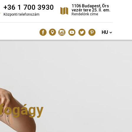
+36 1 700 3930
1106 Budapest, Örs
vezér tere 25. II. em.
Rendelőnk címe
Központi telefonszám
HU
 fogágy