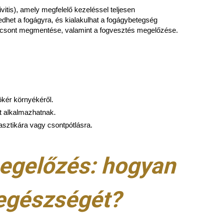
vitis), amely megfelelő kezeléssel teljesen
jedhet a fogágyra, és kialakulhat a fogágybetegség
rtó csont megmentése, valamint a fogvesztés megelőzése.
ökér környékéről.
t alkalmazhatnak.
asztikára vagy csontpótlásra.
megelőzés: hogyan
 egészségét?