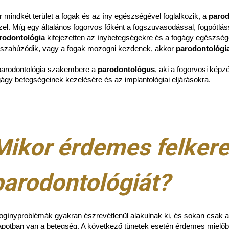
r mindkét terület a fogak és az íny egészségével foglalkozik, a
parod
zel. Míg egy általános fogorvos főként a fogszuvasodással, fogpótlás
rodontológia
kifejezetten az ínybetegségekre és a fogágy egészségé
sszahúzódik, vagy a fogak mozogni kezdenek, akkor
parodontológia
parodontológia szakembere a
parodontológus
, aki a fogorvosi képz
gágy betegségeinek kezelésére és az implantológiai eljárásokra.
Mikor érdemes felkere
parodontológiát?
fogínyproblémák gyakran észrevétlenül alakulnak ki, és sokan csak 
lapotban van a betegség. A következő tünetek esetén érdemes mielőb