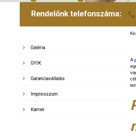
Rendelőnk telefonszáma:
Ke
Galéria
A
GYIK
eg
va
Garanciavállalás
cé
te
Impresszum
Karrier