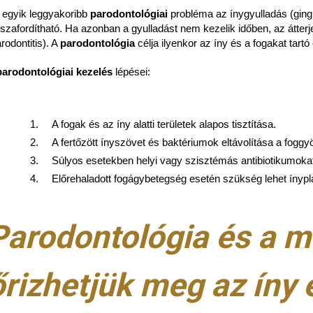
 egyik leggyakoribb
parodontológiai
probléma az ínygyulladás (gingi
sszafordítható. Ha azonban a gyulladást nem kezelik időben, az átter
rodontitis). A
parodontológia
célja ilyenkor az íny és a fogakat ta
parodontológiai kezelés
lépései:
A fogak és az íny alatti területek alapos tisztítása.
A fertőzött ínyszövet és baktériumok eltávolítása a foggy
Súlyos esetekben helyi vagy szisztémás antibiotikumoka
Előrehaladott fogágybetegség esetén szükség lehet ínypl
Parodontológia és a 
őrizhetjük meg az íny