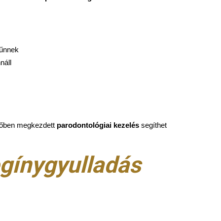
tűnnek
náll
 időben megkezdett
parodontológiai kezelés
segíthet
ogínygyulladás