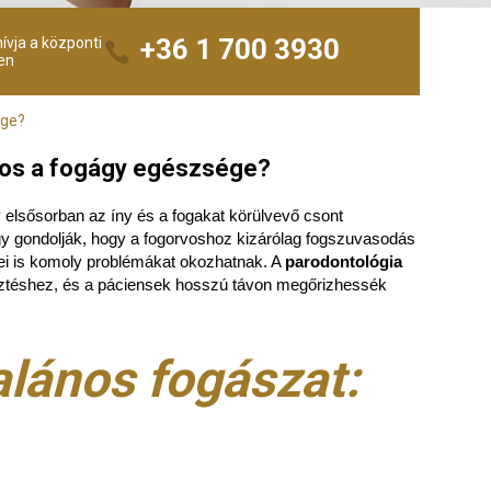
+36 1 700 3930
ívja a központi
en
ége?
ntos a fogágy egészsége?
y elsősorban az íny és a fogakat körülvevő csont
y gondolják, hogy a fogorvoshoz kizárólag fogszuvasodás
ségei is komoly problémákat okozhatnak. A
parodontológia
sztéshez, és a páciensek hosszú távon megőrizhessék
alános fogászat: