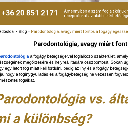
+36 20 851 2171
Amennyiben a szám foglalt kérjük h
recepciónkat az alábbi elérhetőség
zdőoldal
Blog
Parodontológia, avagy miért fontos a fogágy egészs
Parodontológia, avagy miért fo
parodontológia
a fogágy betegségeivel foglalkozó szakterület, amel
észségének megőrzésére és helyreállítására összpontosít. Sokan úg
gy egy letört fog miatt kell fordulni, pedig az íny és a fogágy beteg
lja, hogy a fogínygyulladás és a fogágybetegség ne vezessen fogve
rmészetes fogaikat.
Parodontológia vs. ált
mi a különbség?