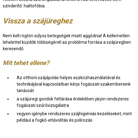
szívderítő: halitofóbia.
Vissza a szájüreghez
Nem kell rögtön súlyos betegségek miatt aggódnia! A kellemetlen
lehelettel küzdők többségénél az probléma forrása a szájüregben
keresendő.
Mit tehet ellene?
Az otthoni szájápolás helyes eszközhasználatával és
technikájával kapcsolatban kérje fogászati szakembereink
tanácsát
a szájüregi gondok feltárása érdekében járjon rendszeres
fogászati szűrővizsgálatra
vegyen igénybe rendszeres szájhigiéniás kezeléseket, mint
például a fogkő-eltávolítás és polírozás