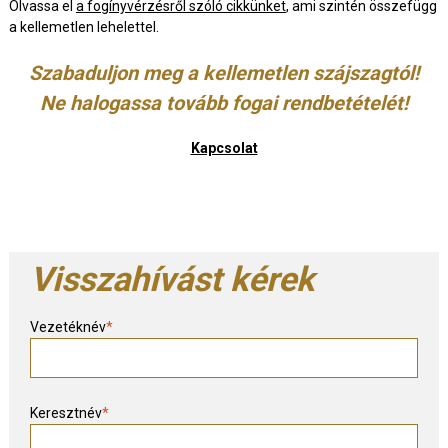
Olvassa el
a fogínyvérzésről szóló cikkünket
, ami szintén összefügg
a kellemetlen lehelettel.
Szabaduljon meg a kellemetlen szájszagtól!
Ne halogassa tovább fogai rendbetételét!
Kapcsolat
Visszahívást kérek
Vezetéknév
*
Keresztnév
*