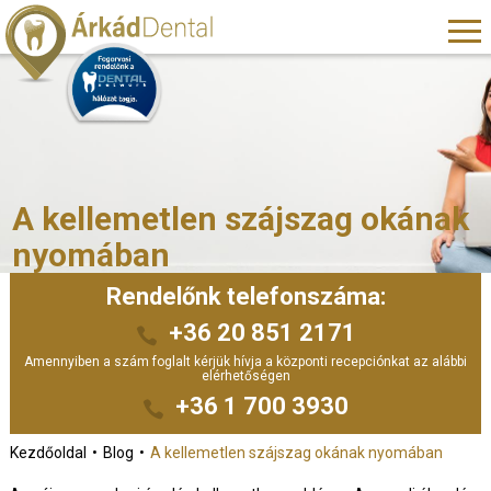
A kellemetlen szájszag okának
nyomában
Rendelőnk telefonszáma:
+36 20 851 2171
Amennyiben a szám foglalt kérjük hívja a központi recepciónkat az alábbi
elérhetőségen
+36 1 700 3930
Kezdőoldal
Blog
A kellemetlen szájszag okának nyomában