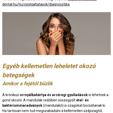
dental.hu/hu/szolgaltatasok/diagnosztika
Egyéb kellemetlen leheletet okozó
betegségek
Amikor a fejétől bűzlik
A krónikus
orrnyálkahártya és arcüregi gyulladások
is lehetnek a
gond okozói. A mandulák redőiben összegyűlt
étel- és
baktériummaradványok
(mandulakő) is szagokat bocsátanak ki.
Ha tartósan nem tud megszabadulni a kellemetlen szájszagtól,