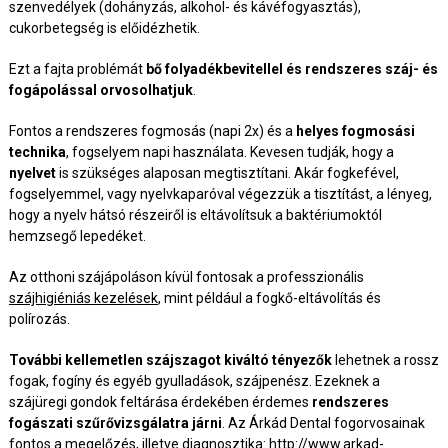
szenvedélyek (dohányzás, alkohol- és kávéfogyasztás),
cukorbetegség is előidézhetik.
Ezt a fajta problémát
bő folyadékbevitellel és rendszeres száj- és
fogápolással orvosolhatjuk
.
Fontos a rendszeres fogmosás (napi 2x) és a
helyes fogmosási
technika
, fogselyem napi használata. Kevesen tudják, hogy a
nyelvet
is szükséges alaposan megtisztítani. Akár fogkefével,
fogselyemmel, vagy nyelvkaparóval végezzük a tisztítást, a lényeg,
hogy a nyelv hátsó részeiről is eltávolítsuk a baktériumoktól
hemzsegő lepedéket.
Az otthoni szájápoláson kívül fontosak a professzionális
szájhigiéniás kezelések
, mint például a fogkő-eltávolítás és
polírozás.
További kellemetlen szájszagot kiváltó tényezők
lehetnek a rossz
fogak, fogíny és egyéb gyulladások, szájpenész. Ezeknek a
szájüregi gondok feltárása érdekében érdemes
rendszeres
fogászati szűrővizsgálatra járni
. Az Árkád Dental fogorvosainak
fontos a megelőzés, illetve diagnosztika:
http://www.arkad-