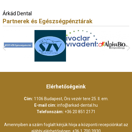
Árkád Dental
Partnerek és Egészségpénztárak
Elérhetőségeink
Cím:
1106 Budapest, Örs vezér tere 25. II. em.
E-mail cím:
info@arkad-dental.hu
Telefonszám:
+36 20 851 2171
Amennyiben a szám foglalt kérjük hívja a központi recepciónkat az
alábbi elérhetőségen:
+36 1 700 3930