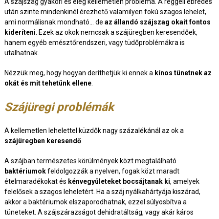
A szájszag gyakori és elég kellemetlen probléma. A reggeli ébredés
után szinte mindenkinél érezhető valamilyen fokú szagos lehelet,
ami normálisnak mondható… de
az állandó szájszag okait fontos
kideríteni
. Ezek az okok nemcsak a szájüregben keresendőek,
hanem egyéb emésztőrendszeri, vagy tüdőproblémákra is
utalhatnak.
Nézzük meg, hogy hogyan deríthetjük ki ennek a
kínos tünetnek az
okát és mit tehetünk ellene
.
Szájüregi problémák
A kellemetlen lehelettel küzdők nagy százalékánál az ok a
szájüregben keresendő
.
A szájban természetes körülmények közt megtalálható
baktériumok
feldolgozzák a nyelven, fogak közt maradt
ételmaradékokat és
kénvegyületeket bocsájtanak ki
, amelyek
felelősek a szagos leheletért. Ha a száj nyálkahártyája kiszárad,
akkor a baktériumok elszaporodhatnak, ezzel súlyosbítva a
tüneteket. A szájszárazságot dehidratáltság, vagy akár káros