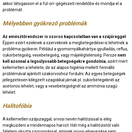
akkor látogasson el a fül-orr-gégészeti rendelőbe és mondja el a
problémát.
Mélyebben gyökrező problémák
Az emésztőrendszer is szoros kapcsolatban van a szájüreggel
.
Éppen ezért ezeknek a szerveknek a megbetegedései is lehetnek a
probléma gyökerei. Például a gyomornyálkahártya-gyulladás, reflux,
cukorbetegség, vesebetegség, vagy májelégtelenség. Persze
nem
kell azonnal a legsúlyosabb betegségekre gondolnia
, azért mert
kellemetlen a lehelete, de az alapos higiénia mellett fennálló
problémával ajánlott szakorvoshoz fordulni. Az egyes betegségek
jellegzetesen kilégzett szagokkal járnak pl. cukorbetegeknél az
acetonos lehelet, vagy a vesebetegségnél az ammónia szagú
lehelet.
Halitofóbia
A kellemetlen szájszaggal, orvosi nevén halitózissal is elég
megküzdeni a mindennapos harcot. Hát még a halitózistól való
félelem okozta szorongással, aminek orvosi elnevezése sem