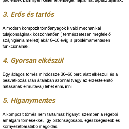
páciensek bármilyen kellemetlenséget, fájdalmat tapasztaljanak.
3. Erős és tartós
A modern kompozit tömőanyagok kiváló mechanikai
tulajdonságinak köszönhetően ( természetesen megfelelő
szájhigiénia mellett) akár 8–10 évig is problémamentesen
funkcionálnak.
4. Gyorsan elkészül
Egy átlagos tömés mindössze 30–60 perc alatt elkészül, és a
beavatkozás után általában azonnal (vagy az érzéstelenítő
hatásának elmúltával) lehet enni, inni.
5. Higanymentes
A kompozit tömés nem tartalmaz higanyt, szemben a régebbi
amalgám tömésekkel, így biztonságosabb, egészségesebb és
környezetbarátabb megoldás.