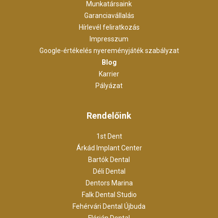
Munkatársaink
Garanciavállalás
Hírlevél feliratkozás
Impresszum
Google-értékelés nyereményjáték szabályzat
Blog
Karrier
Pályázat
Rendelőink
1st Dent
Árkád Implant Center
Bartók Dental
Déli Dental
Dentors Marina
Falk Dental Studio
Fehérvári Dental Újbuda
Flórián Dental