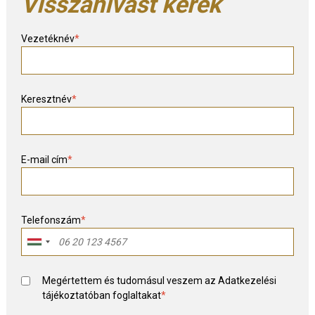
Visszahívást kérek
Vezetéknév
*
Keresztnév
*
E-mail cím
*
Telefonszám
*
Megértettem és tudomásul veszem az
Adatkezelési
tájékoztató
ban foglaltakat
*