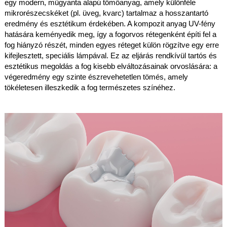
egy modern, műgyanta alapú tömőanyag, amely különféle
mikrorészecskéket (pl. üveg, kvarc) tartalmaz a hosszantartó
eredmény és esztétikum érdekében. A kompozit anyag UV-fény
hatására keményedik meg, így a fogorvos rétegenként építi fel a
fog hiányzó részét, minden egyes réteget külön rögzítve egy erre
kifejlesztett, speciális lámpával. Ez az eljárás rendkívül tartós és
esztétikus megoldás a fog kisebb elváltozásainak orvoslására: a
végeredmény egy szinte észrevehetetlen tömés, amely
tökéletesen illeszkedik a fog természetes színéhez.