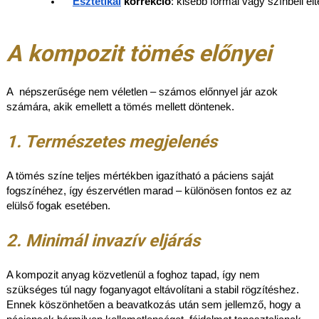
Esztétikai
 korrekció
: kisebb formai vagy színbeli e
A kompozit tömés előnyei
A népszerűsége nem véletlen – számos előnnyel jár azok
számára, akik emellett a tömés mellett döntenek.
1. Természetes megjelenés
A tömés színe teljes mértékben igazítható a páciens saját
fogszínéhez, így észervétlen marad – különösen fontos ez az
elülső fogak esetében.
2. Minimál invazív eljárás
A kompozit anyag közvetlenül a foghoz tapad, így nem
szükséges túl nagy foganyagot eltávolítani a stabil rögzítéshez.
Ennek köszönhetően a beavatkozás után sem jellemző, hogy a