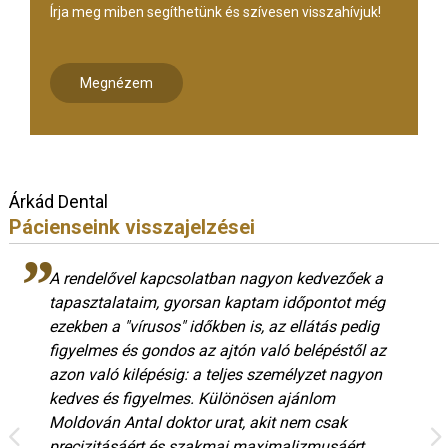
Írja meg miben segíthetünk és szívesen visszahívjuk!
Megnézem
Árkád Dental
Pácienseink visszajelzései
A rendelővel kapcsolatban nagyon kedvezőek a
tapasztalataim, gyorsan kaptam időpontot még
ezekben a "vírusos" időkben is, az ellátás pedig
figyelmes és gondos az ajtón való belépéstől az
azon való kilépésig: a teljes személyzet nagyon
kedves és figyelmes. Különösen ajánlom
Moldován Antal doktor urat, akit nem csak
precizitásáért és szakmai maximalizmusáért,