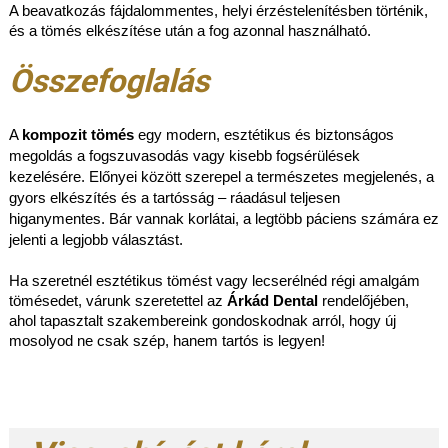
A beavatkozás fájdalommentes, helyi érzéstelenítésben történik,
és a tömés elkészítése után a fog azonnal használható.
Összefoglalás
A
kompozit tömés
egy modern, esztétikus és biztonságos
megoldás a fogszuvasodás vagy kisebb fogsérülések
kezelésére. Előnyei között szerepel a természetes megjelenés, a
gyors elkészítés és a tartósság – ráadásul teljesen
higanymentes. Bár vannak korlátai, a legtöbb páciens számára ez
jelenti a legjobb választást.
Ha szeretnél esztétikus tömést vagy lecserélnéd régi amalgám
tömésedet, várunk szeretettel az
Árkád Dental
rendelőjében,
ahol tapasztalt szakembereink gondoskodnak arról, hogy új
mosolyod ne csak szép, hanem tartós is legyen!