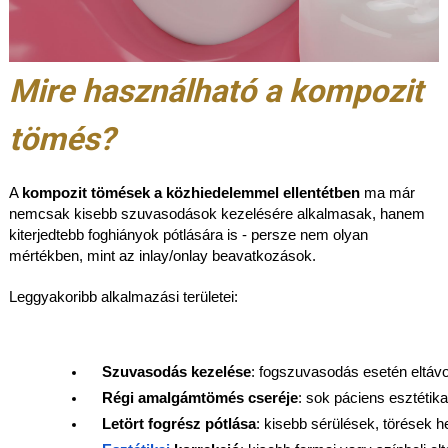
Mire használható a kompozit
tömés?
A
kompozit tömések a közhiedelemmel ellentétben
ma már
nemcsak kisebb szuvasodások kezelésére alkalmasak, hanem
kiterjedtebb foghiányok pótlására is - persze nem olyan
mértékben, mint az inlay/onlay beavatkozások.
Leggyakoribb alkalmazási területei:
Szuvasodás kezelése
: fogszuvasodás esetén eltávol
Régi amalgámtömés cseréje
: sok páciens esztétik
Letört fogrész pótlása
: kisebb sérülések, törések h