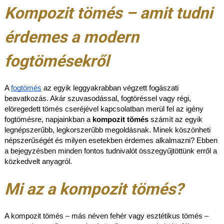
Kompozit tömés – amit tudni
érdemes a modern
fogtömésekről
A
fogtömés
az egyik leggyakrabban végzett fogászati
beavatkozás. Akár szuvasodással, fogtöréssel vagy régi,
elöregedett tömés cseréjével kapcsolatban merül fel az igény
fogtömésre, napjainkban a
kompozit tömés
számít az egyik
legnépszerűbb, legkorszerűbb megoldásnak. Minek köszönheti
népszerűségét és milyen esetekben érdemes alkalmazni? Ebben
a bejegyzésben minden fontos tudnivalót összegyűjtöttünk erről a
közkedvelt anyagról.
Mi az a kompozit tömés?
A kompozit tömés – más néven fehér vagy esztétikus tömés –