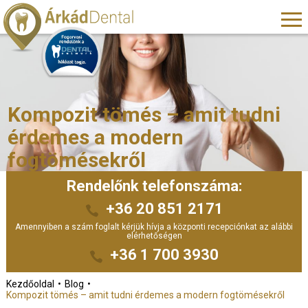
Kompozit tömés – amit tudni
érdemes a modern
fogtömésekről
Rendelőnk telefonszáma:
+36 20 851 2171
Amennyiben a szám foglalt kérjük hívja a központi recepciónkat az alábbi
elérhetőségen
+36 1 700 3930
Kezdőoldal
Blog
Kompozit tömés – amit tudni érdemes a modern fogtömésekről