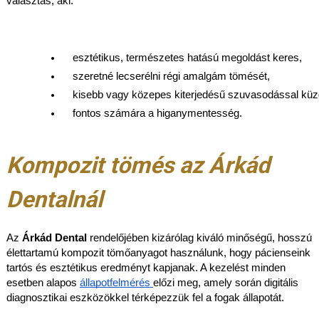
választás, aki:
esztétikus, természetes hatású megoldást keres,
szeretné lecserélni régi amalgám tömését,
kisebb vagy közepes kiterjedésű szuvasodással küz
fontos számára a higanymentesség.
Kompozit tömés az Árkád
Dentalnál
Az
Árkád Dental
rendelőjében kizárólag kiváló minőségű, hosszú
élettartamú kompozit tömőanyagot használunk, hogy pácienseink
tartós és esztétikus eredményt kapjanak. A kezelést minden
esetben alapos
állapotfelmérés
előzi meg, amely során digitális
diagnosztikai eszközökkel térképezzük fel a fogak állapotát.