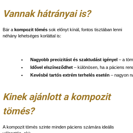
Vannak hátrányai is?
Bár a
kompozit tömés
sok előnyt kínál, fontos tisztában lenni
néhány lehetséges korláttal is:
Nagyobb precizitást és szaktudást igényel
 – a tö
Idővel elszíneződhet
 – különösen, ha a páciens rend
Kevésbé tartós extrém terhelés esetén
 – nagyon n
Kinek ajánlott a kompozit
tömés?
A kompozit tömés szinte minden páciens számára ideális