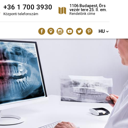
+36 1 700 3930
1106 Budapest, Örs
vezér tere 25. II. em.
Rendelőnk címe
Központi telefonszám
HU