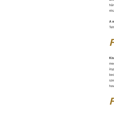
hár
rés
A m
Teh
F
Kis
meg
íny
bed
sze
hav
F