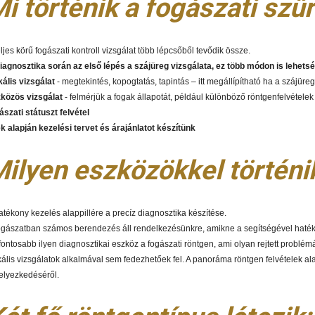
i történik a fogászati szű
eljes körű fogászati kontroll vizsgálat több lépcsőből tevődik össze.
iagnosztika során az első lépés a szájüreg vizsgálata, ez több módon is lehets
ikális vizsgálat
- megtekintés, kopogtatás, tapintás – itt megállípítható ha a szájüre
közös vizsgálat
- felmérjük a fogak állapotát, például különböző röntgenfelvételek k
ászati státuszt felvétel
k alapján kezelési tervet és árajánlatot készítünk
ilyen eszközökkel történi
atékony kezelés alappillére a precíz diagnosztika készítése.
ogászatban számos berendezés áll rendelkezésünkre, amikne a segítségével hatéko
fontosabb ilyen diagnosztikai eszköz a fogászati röntgen, ami olyan rejtett probl
ikális vizsgálatok alkalmával sem fedezhetőek fel. A panoráma röntgen felvételek a
elyezkedéséről.