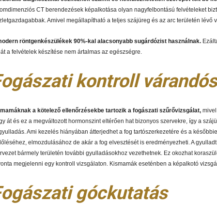
omdimenziós CT berendezések képalkotása olyan nagyfelbontású felvételeket bizto
zletgazdagabbak. Amivel megállapítható a teljes szájüreg és az arc területén lévő
odern röntgenkészülékek 90%-kal alacsonyabb sugárdózist használnak.
Ezált
át a felvételek készítése nem ártalmas az egészségre.
ogászati kontroll várandós
mamáknak a kötelező ellenőrzésekbe tartozik a fogászati szűrővizsgálat,
mivel
y át és ez a megváltozott hormonszint eltérően hat bizonyos szervekre, így a száj
gyulladás. Ami kezelés hiányában átterjedhet a fog tartószerkezetére és a későb
őléséhez, elmozdulásához de akár a fog elvesztését is eredményezheti. A gyulladt
rvezet bármely területén további gyulladásokhoz vezethetnek. Ez okozhat koraszü
onta megjelenni egy kontroll vizsgálaton. Kismamák eseténben a képalkotó vizsgála
ogászati góckutatás