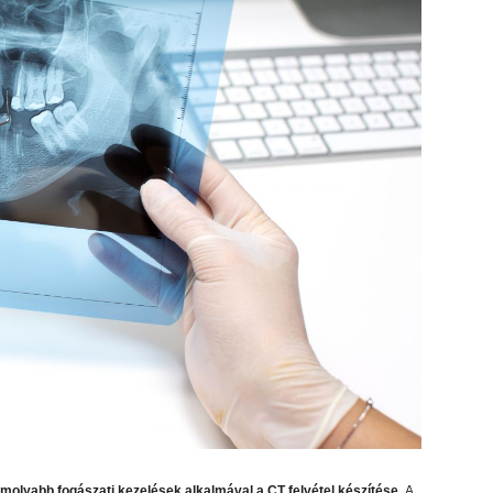
omolyabb fogászati kezelések alkalmával a CT felvétel készítése.
A