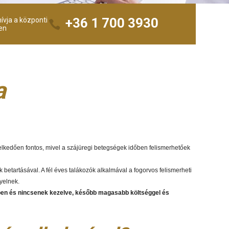
+36 1 700 3930
ívja a központi
en
a
melkedően fontos, mivel a szájüregi betegségek időben felismerhetőek
betartásával. A fél éves talákozók alkalmával a fogorvos felismerheti
yelnek.
őben és nincsenek kezelve, később magasabb költséggel és