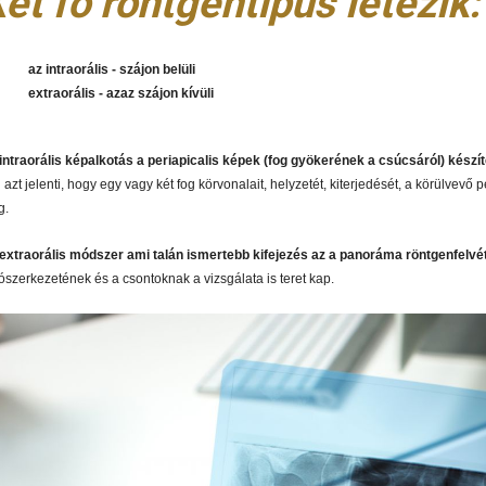
ét fő röntgentípus létezik:
az intraorális - szájon belüli
extraorális - azaz szájon kívüli
intraorális képalkotás a periapicalis képek (fog gyökerének a csúcsáról) készíté
 azt jelenti, hogy egy vagy két fog körvonalait, helyzetét, kiterjedését, a körülvevő 
g.
extraorális módszer ami talán ismertebb kifejezés az a panoráma röntgenfelvét
tószerkezetének és a csontoknak a vizsgálata is teret kap.