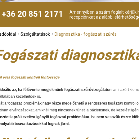
+36 20 851 2171
Amennyiben a szám foglalt kérjük h
recepciónkat az alábbi elérhetőség
zdőoldal
Szolgáltatások
Diagnosztika - fogászati szűrés
Fogászati diagnosztik
él éves fogászati kontroll fontossága
ideális az, ha félévente megjelenünk fogászati szűrővizsgálaton
, ami azért kie
általában kezelhetőek is.
át a fogászati problémák nagy része megelőzhető a rendszeres fogászati kontrollok 
olyan elváltozásokat, amiknél még nincsenek tüneti a páciensnek, de kezelést igén
ezdeti apró kezelést igénylő fogászati problémákat, ha nem vesszük észre id
olyabb beavatkozásokkal fognak járni.