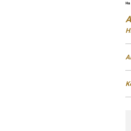
Ha 
A
H
A
K