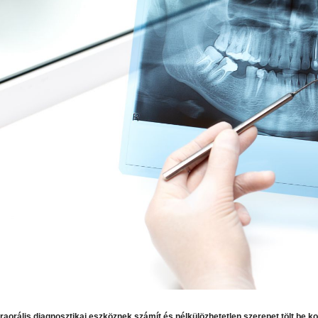
raorális diagnosztikai eszköznek számít és nélkülözhetetlen szerepet tölt be k