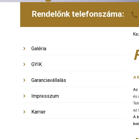
Rendelőnk telefonszáma:
Ke
Galéria
GYIK
A f
Garanciavállalás
Az 
Impresszum
és 
Teh
az 
Karrier
A k
kom