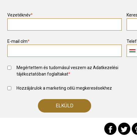
Vezetéknév
*
Kere
E-mail cím
*
Tele
Megértettem és tudomásul veszem az
Adatkezelési
tájékoztató
ban foglaltakat
*
Hozzájárulok a marketing célú megkeresésekhez