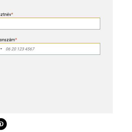
sztnév
*
fonszám
*