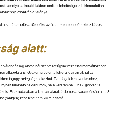
sít, amelyek a korábbiakban említett lehetőségeknél kimondottan
 valamennyi csontképlet aránya.
al a sugárterhelés a töredéke az átlagos röntgengépekhez képest.
ság alatt:
 a várandósság alatt a női szervezet úgynevezett hormonváltozáson
üreg állapotára is. Gyakori probléma lehet a kismamáknál az
biekben fogágy-betegséget okozhat. Ez a fogak kimozdulásához,
 ínyben található baktériumok, ha a véráramba jutnak, gócként a
lést is. Ezek tudatában a kismamáknak érdemes a várandósság alatt 3
t (röntgen) készítése nem kivitelezhető.