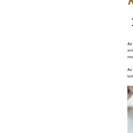
K
Az 
ami
me
Az 
tar