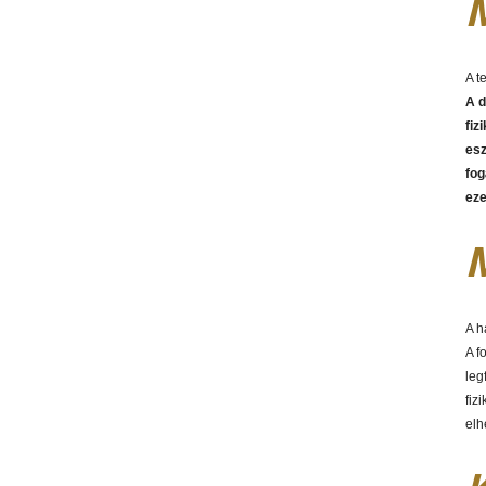
M
A t
A d
fiz
esz
fog
eze
M
A h
A f
leg
fiz
elh