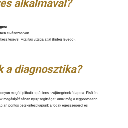
rés alkalmával?
éges:
gben elváltozás van.
észítésével, vitalitás vizsgálattal (hideg levegő).
k a diagnosztika?
nyan megállípítható a páciens szájüregének állapota. Első és
émák megállípításában nyújt segítséget, amik még a legpontosabb
lapján pontos betekintést kapunk a fogak egészségéről és