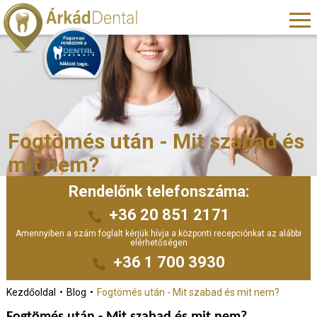
Fogtömés után - Mit szabad és
mit nem?
Rendelőnk telefonszáma:
+36 20 851 2171
Amennyiben a szám foglalt kérjük hívja a központi recepciónkat az alábbi
elérhetőségen
+36 1 700 3930
Kezdőoldal
Blog
Fogtömés után - Mit szabad és mit nem?