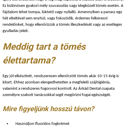
Ez különösen gyakori mély szuvasodás vagy idegközeli tömés esetén. A
fájdalom lehet tompa, lüktető vagy nyilalló. Amennyiben a panasz egy
hét elteltével sem enyhül, vagy fokozódik, érdemes felkeresni
rendelőnket, hogy ellenőrizzük a tömés illeszkedését vagy az esetleges
gyulladás jeleit.
Meddig tart a tömés
élettartama?
Egy jól elkészített, rendszeresen ellenőrzött tömés akár 10-15 évig is
kitart. Ehhez azonban elengedhetetlen a megfelelő szájhigiénia,
valamint a rendszeres fogorvosi kontroll. Az Árkád Dental csapata
személyre szabott tanácsokkal segít megőrizni fogai egészségét.
Mire figyeljünk hosszú távon?
Használjon fluoridos fogkrémet