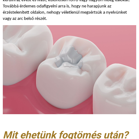
kerülni az evést és ivást, különösen forró vagy nagyon hideg italokat.
Továbbá érdemes odafigyelni arra is, hogy ne harapjunk az
érzéstelenített oldalon, nehogy véletlenül megsértsük a nyelvünket
vagy az arc belső részét.
Mit ehetünk fogtömés után?