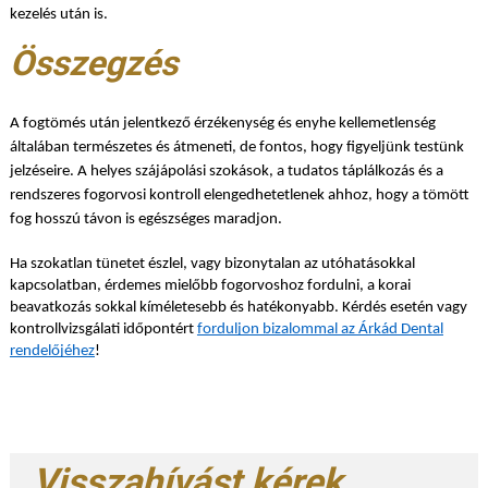
kezelés után is.
Összegzés
A fogtömés után jelentkező érzékenység és enyhe kellemetlenség
általában természetes és átmeneti, de fontos, hogy figyeljünk testünk
jelzéseire. A helyes szájápolási szokások, a tudatos táplálkozás és a
rendszeres fogorvosi kontroll elengedhetetlenek ahhoz, hogy a tömött
fog hosszú távon is egészséges maradjon.
Ha szokatlan tünetet észlel, vagy bizonytalan az utóhatásokkal
kapcsolatban, érdemes mielőbb fogorvoshoz fordulni, a korai
beavatkozás sokkal kíméletesebb és hatékonyabb. Kérdés esetén vagy
kontrollvizsgálati időpontért
forduljon bizalommal az Árkád Dental
rendelőjéhez
!
Visszahívást kérek