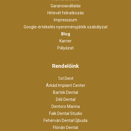
Garanciavállalás
Hírlevél feliratkozás
Impresszum
Google-értékelés nyereményjáték szabályzat
Blog
Karrier
Pályázat
Rendelőink
1st Dent
Árkád Implant Center
Bartók Dental
Déli Dental
Dentors Marina
Falk Dental Studio
Fehérvári Dental Újbuda
Flórián Dental