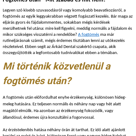
Fogtömés után - Mit szabad és mit nem?
Legyen szó kisebb szuvasodásról vagy komolyabb beavatkozásról, a
fogtömés az egyik leggyakrabban végzett fogászati kezelés. Bár maga az
eljárás gyors és fájdalommentes, sokakban mégis kérdések
merülhetnek fel utána: mire kell figyelni, meddig normális a fájdalom és
mikor szükséges visszatérni a rendelőbe?
A fogtömés
ma már
rutineljárásnak számít, mégis érdemes tisztában lenni az utókezelés
részleteivel. Ebben segít az Árkád Dental szakértő csapata, akik
összegyűjtötték a legfontosabb tudnivalókat ebben a témában.
Mi történik közvetlenül a
fogtömés után?
A fogtömés után előfordulhat enyhe érzékenység, különösen hideg-
meleg hatására. Ez teljesen normális és néhány nap vagy hét alatt
magától elmúlik. Ha azonban az érzékenység fokozódik, vagy
állandósul, érdemes újra konzultálni a fogorvossal.
Az érzéstelenítés hatása néhány órán át tarthat. Ez idő alatt ajánlott