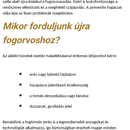
széle alatt újra kialakul a fogszuvasodás. Ezért is kulcsfontosságú a
rendszeres ellenőrzés és a megfelelő szájápolás. A preventív fogászat
célja épp az ilyen problémák megelőzése.
Mikor forduljunk újra
fogorvoshoz?
Az alábbi tünetek esetén haladéktalanul érdemes időpontot kérni:
erős vagy lüktető fájdalom
harapásra jelentkező érzékenység
a tömés elmozdulása vagy kiesése
duzzanat, gyulladás jelei
Rendelőnk a fogtömés terén is a legmodernebb anyagokat és
technológiát alkalmazza, így biztonságban érezheti magát minden