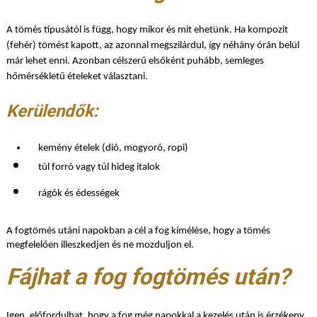
A tömés típusától is függ, hogy mikor és mit ehetünk. Ha kompozit
(fehér) tömést kapott, az azonnal megszilárdul, így néhány órán belül
már lehet enni. Azonban célszerű elsőként puhább, semleges
hőmérsékletű ételeket választani.
Kerülendők:
kemény ételek (dió, mogyoró, ropi)
túl forró vagy túl hideg italok
rágók és édességek
A fogtömés utáni napokban a cél a fog kímélése, hogy a tömés
megfelelően illeszkedjen és ne mozduljon el.
Fájhat a fog fogtömés után?
Igen, előfordulhat, hogy a fog még napokkal a kezelés után is érzékeny.