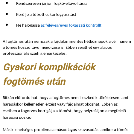
Rendszeresen járjon fogkő-eltávolításra
Kerülje a túlzott cukorfogyasztást
Ne halogassa 
az féléves/éves fogászati kontrollt
A fogtömés után nemcsak a fájdalommentes hétköznapok a cél, hanem
a tömés hosszú távú megőrzése is. Ebben segíthet egy alapos
professzionális szájhigiéniai kezelés.
Gyakori komplikációk
fogtömés után
Ritkán előfordulhat, hogy a fogtömés nem illeszkedik tökéletesen, ami
harapáskor kellemetlen érzést vagy fájdalmat okozhat. Ebben az
esetben a fogorvos korrigálja a tömést, hogy helyreálljon a megfelelő
harapási pozíció.
Másik lehetséges probléma a másodlagos szuvasodás, amikor a tömés