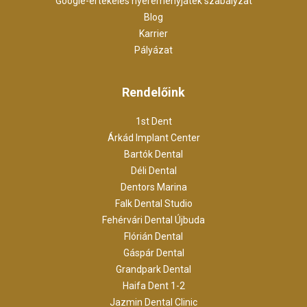
Google-értékelés nyereményjáték szabályzat
Blog
Karrier
Pályázat
Rendelőink
1st Dent
Árkád Implant Center
Bartók Dental
Déli Dental
Dentors Marina
Falk Dental Studio
Fehérvári Dental Újbuda
Flórián Dental
Gáspár Dental
Grandpark Dental
Haifa Dent 1-2
Jazmin Dental Clinic