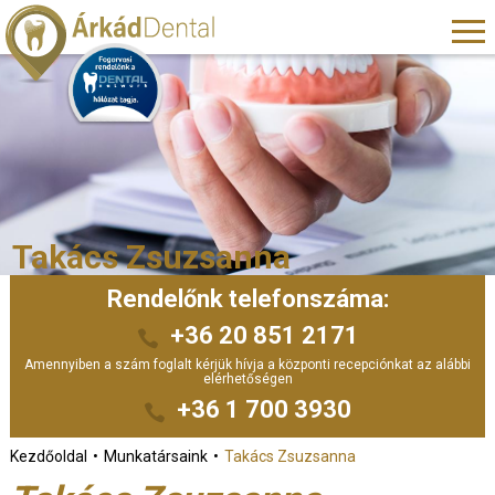
Takács Zsuzsanna
Rendelőnk telefonszáma:
+36 20 851 2171
Amennyiben a szám foglalt kérjük hívja a központi recepciónkat az alábbi
elérhetőségen
+36 1 700 3930
Kezdőoldal
Munkatársaink
Takács Zsuzsanna