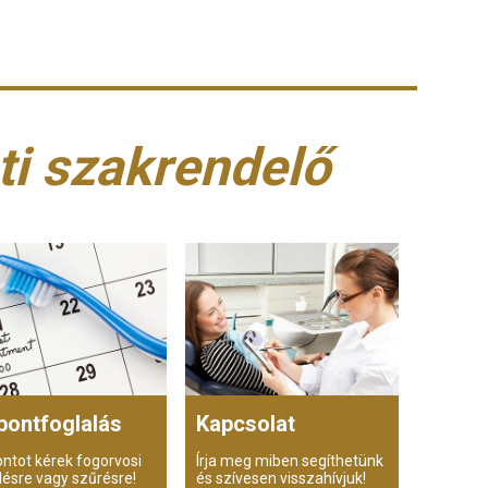
ti szakrendelő
pontfoglalás
Kapcsolat
ontot kérek fogorvosi
Írja meg miben segíthetünk
lésre vagy szűrésre!
és szívesen visszahívjuk!