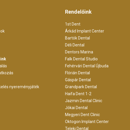
Rendelőink
1st Dent
sok
Árkád Implant Center
Bartók Dental
Déli Dental
Dentors Marina
ink
Falk Dental Studio
alás
Fehérvári Dental Újbuda
ratkozás
Flórián Dental
m
Gáspár Dental
kelés nyereményjáték
Grandpark Dental
Haifa Dent 1-2
Jazmin Dental Clinic
Jókai Dental
Megyeri Dent Clinic
Oktogon Implant Center
Teleki Dental