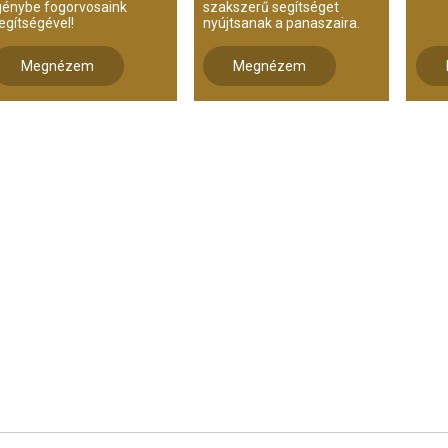
génybe fogorvosaink
szakszerű segítséget
egítségével!
nyújtsanak a panaszaira.
Megnézem
Megnézem