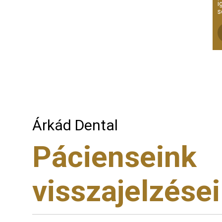
i
s
Árkád Dental
Pácienseink
visszajelzései