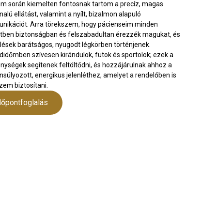
 során kiemelten fontosnak tartom a precíz, magas
nalú ellátást, valamint a nyílt, bizalmon alapuló
ikációt. Arra törekszem, hogy pácienseim minden
tben biztonságban és felszabadultan érezzék magukat, és
lések barátságos, nyugodt légkörben történjenek.
időmben szívesen kirándulok, futok és sportolok; ezek a
nységek segítenek feltöltődni, és hozzájárulnak ahhoz a
nsúlyozott, energikus jelenléthez, amelyet a rendelőben is
zem biztosítani.
dőpontfoglalás