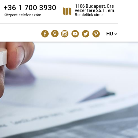
+36 1 700 3930
1106 Budapest, Örs
vezér tere 25. II. em.
Rendelőnk címe
Központi telefonszám
HU