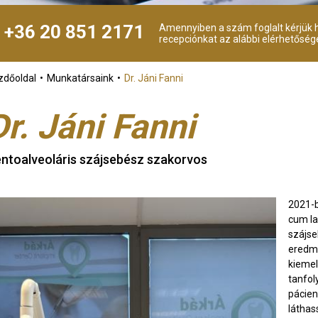
+36 20 851 2171
Amennyiben a szám foglalt kérjük h
recepciónkat az alábbi elérhetőség
zdőoldal
Munkatársaink
Dr. Jáni Fanni
Dr. Jáni Fanni
ntoalveoláris szájsebész szakorvos
2021-
cum la
szájse
eredmé
kiemel
tanfol
pácien
láthas