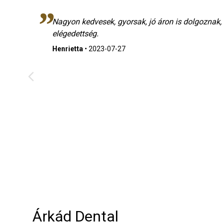
os
Nagyon kedvesek, gyorsak, jó áron is dolgoznak
elégedettség.
a
Henrietta
•
2023-07-27
bbi
és
Árkád Dental