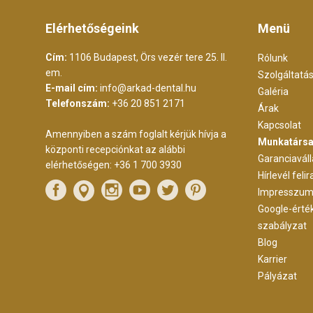
Elérhetőségeink
Menü
Cím:
1106 Budapest, Örs vezér tere 25. II.
Rólunk
em.
Szolgáltatá
E-mail cím:
info@arkad-dental.hu
Galéria
Telefonszám:
+36 20 851 2171
Árak
Kapcsolat
Amennyiben a szám foglalt kérjük hívja a
Munkatársa
központi recepciónkat az alábbi
Garanciaváll
elérhetőségen:
+36 1 700 3930
Hírlevél feli
Impresszu
Google-érté
szabályzat
Blog
Karrier
Pályázat