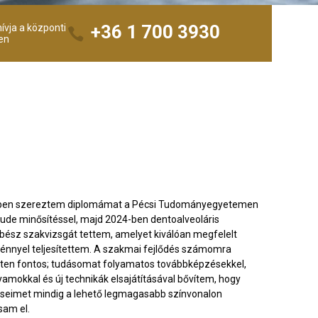
+36 1 700 3930
ívja a központi
en
ben szereztem diplomámat a Pécsi Tudományegyetemen
ude minősítéssel, majd 2024-ben dentoalveoláris
bész szakvizsgát tettem, amelyet kiválóan megfelelt
nnyel teljesítettem. A szakmai fejlődés számomra
ten fontos; tudásomat folyamatos továbbképzésekkel,
yamokkal és új technikák elsajátításával bővítem, hogy
seimet mindig a lehető legmagasabb színvonalon
sam el.