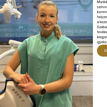
Munkám
színvo
kommun
helyze
a keze
Szabad
tevéke
kiegye
igyeks
I