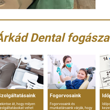
Árkád Dental fogásza
Szolgáltatásaink
Fogorvosaink
Idő
ekintse át, hogy milyen
Fogorvosaink és
Időp
zolgáltatásokat vehet
munkatársaink várják, hogy
keze