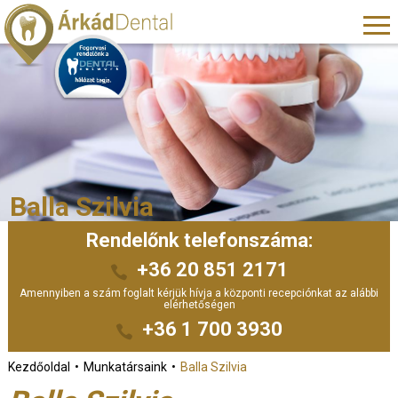
Balla Szilvia
Rendelőnk telefonszáma:
+36 20 851 2171
Amennyiben a szám foglalt kérjük hívja a központi recepciónkat az alábbi
elérhetőségen
+36 1 700 3930
Kezdőoldal
Munkatársaink
Balla Szilvia