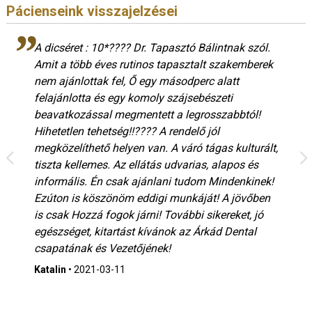
Pácienseink visszajelzései
A dicséret : 10*???? Dr. Tapasztó Bálintnak szól.
Amit a több éves rutinos tapasztalt szakemberek
nem ajánlottak fel, Ő egy másodperc alatt
felajánlotta és egy komoly szájsebészeti
beavatkozással megmentett a legrosszabbtól!
Hihetetlen tehetség!!???? A rendelő jól
megközelíthető helyen van. A váró tágas kulturált,
tiszta kellemes. Az ellátás udvarias, alapos és
informális. Én csak ajánlani tudom Mindenkinek!
Ezúton is köszönöm eddigi munkáját! A jövőben
is csak Hozzá fogok járni! További sikereket, jó
egészséget, kitartást kívánok az Árkád Dental
csapatának és Vezetőjének!
Katalin
•
2021-03-11