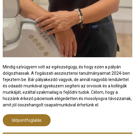
Mindig szívügyem volt az egészségügy, és hogy ezen a pályán
dolgozhassak. A fogászati asszisztensi tanulmányaimat 2024-ben
fejeztem be. Bár pàlyakezdő vagyok, de annál nagyobb lendülettel
és odaadó munkával igyekszem segíteni az orvosok és a kollégák
munkáját, ezáltal szakmailag is fejlődni tudok. Célom, hogy a
hozzánk érkező páciensek elégedetten és mosolyogva távozzanak,
amit jól összehangolt csapatmunkával érhetünk el.
Időpontfoglalás