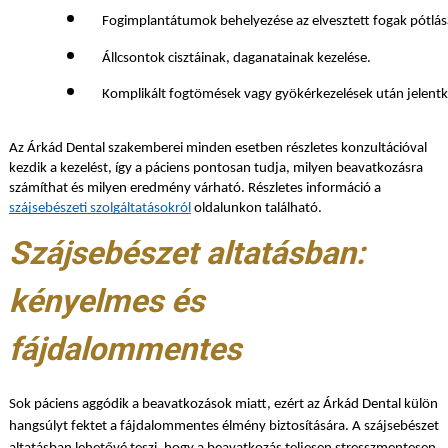
Fogimplantátumok behelyezése az elvesztett fogak pótlás
Állcsontok cisztáinak, daganatainak kezelése.
Komplikált fogtömések vagy gyökérkezelések után jelent
Az Árkád Dental szakemberei minden esetben részletes konzultációval
kezdik a kezelést, így a páciens pontosan tudja, milyen beavatkozásra
számíthat és milyen eredmény várható. Részletes információ a
szájsebészeti szolgáltatásokról
oldalunkon található.
Szájsebészet altatásban:
kényelmes és
fájdalommentes
Sok páciens aggódik a beavatkozások miatt, ezért az Árkád Dental külön
hangsúlyt fektet a fájdalommentes élmény biztosítására. A szájsebészet