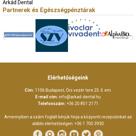
Árkád Dental
Partnerek és Egészségpénztárak
Elérhetőségeink
Cím:
1106 Budapest, Örs vezér tere 25. II. em.
E-mail cím:
info@arkad-dental.hu
Telefonszám:
+36 20 851 2171
Amennyiben a szám foglalt kérjük hívja a központi recepciónkat az
alábbi elérhetőségen:
+36 1 700 3930