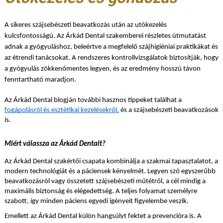
A sikeres szájsebészeti beavatkozás után az utókezelés
kulcsfontosságú. Az Árkád Dental szakemberei részletes útmutatást
adnak a gyógyuláshoz, beleértve a megfelelő szájhigiéniai praktikákat és
az étrendi tanácsokat. A rendszeres kontrollvizsgálatok biztosítják, hogy
a gyógyulás zökkenőmentes legyen, és az eredmény hosszú távon
fenntartható maradjon.
Az Árkád Dental blogján további hasznos tippeket találhat a
fogápolásról és esztétikai kezelésekről,
és a szájsebészeti beavatkozások
is.
Miért válassza az Árkád Dentalt?
Az Árkád Dental szakértői csapata kombinálja a szakmai tapasztalatot, a
modern technológiát és a páciensek kényelmét. Legyen szó egyszerűbb
beavatkozásról vagy összetett szájsebészeti műtétről, a cél mindig a
maximális biztonság és elégedettség. A teljes folyamat személyre
szabott, így minden páciens egyedi igényeit figyelembe veszik.
Emellett az Árkád Dental külön hangsúlyt fektet a prevencióra is. A