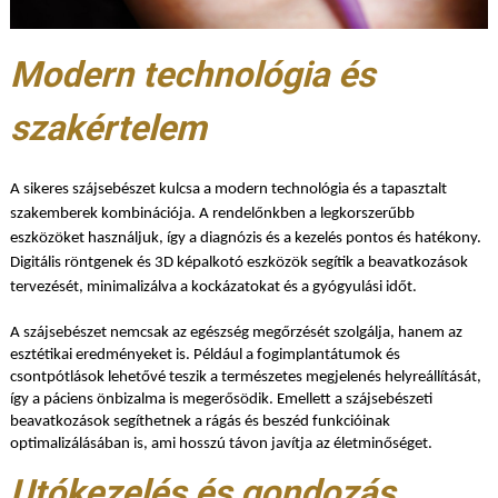
Modern technológia és
szakértelem
A sikeres szájsebészet kulcsa a modern technológia és a tapasztalt
szakemberek kombinációja. A rendelőnkben a legkorszerűbb
eszközöket használjuk, így a diagnózis és a kezelés pontos és hatékony.
Digitális röntgenek és 3D képalkotó eszközök segítik a beavatkozások
tervezését, minimalizálva a kockázatokat és a gyógyulási időt.
A szájsebészet nemcsak az egészség megőrzését szolgálja, hanem az
esztétikai eredményeket is. Például a fogimplantátumok és
csontpótlások lehetővé teszik a természetes megjelenés helyreállítását,
így a páciens önbizalma is megerősödik. Emellett a szájsebészeti
beavatkozások segíthetnek a rágás és beszéd funkcióinak
optimalizálásában is, ami hosszú távon javítja az életminőséget.
Utókezelés és gondozás