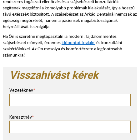
rendszeres fogászati ellenőrzés és a szájsebészeti konzultációk
segítenek megelőzni a komolyabb problémák kialakulását, így a hosszú
távú egészség biztosított. A szájsebészet az Árkád Dentalnál nemcsak az
egészség megőrzését, hanem a páciensek magabiztosságának
helyreállítását is szolgálja.
Ha Ön is szeretné megtapasztalni a modern, fájdalommentes
szájsebészet előnyeit, érdemes
időpontot foglalni
és konzultálni
szakértőinkkel. Az Ön mosolya és komfortérzete a legfontosabb
számunkra!
Visszahívást kérek
Vezetéknév
*
Keresztnév
*