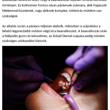
altatásban lehetővé teszi, hogy a beavatkozás teljesen stresszmentesen
történjen. Ez különösen fontos olyan páciensek számára, akik fogászati
félelemmel küzdenek, vagy akiknek komplex, többórás műtétre van
szükségük.
Az altatás során a páciens teljesen elalszik, miközben a szájsebész a
lehető legprecízebb módon végzi el a beavatkozást. A beavatkozás után
a felépülés gyors és kényelmes, az Árkád Dental csapata pedig minden
szükséges utókezelést biztosít.