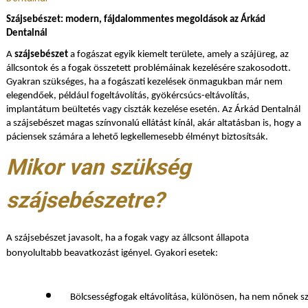
Szájsebészet: modern, fájdalommentes megoldások az Árkád
Dentalnál
A
szájsebészet
a fogászat egyik kiemelt területe, amely a szájüreg, az
állcsontok és a fogak összetett problémáinak kezelésére szakosodott.
Gyakran szükséges, ha a fogászati kezelések önmagukban már nem
elegendőek, például fogeltávolítás, gyökércsúcs-eltávolítás,
implantátum beültetés vagy ciszták kezelése esetén. Az Árkád Dentalnál
a szájsebészet magas színvonalú ellátást kínál, akár altatásban is, hogy a
páciensek számára a lehető legkellemesebb élményt biztosítsák.
Mikor van szükség
szájsebészetre?
A szájsebészet javasolt, ha a fogak vagy az állcsont állapota
bonyolultabb beavatkozást igényel. Gyakori esetek:
Bölcsességfogak eltávolítása, különösen, ha nem nőnek s