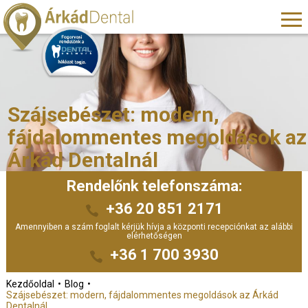
Szájsebészet: modern,
fájdalommentes megoldások az
Árkád Dentalnál
Rendelőnk telefonszáma:
+36 20 851 2171
Amennyiben a szám foglalt kérjük hívja a központi recepciónkat az alábbi
elérhetőségen
+36 1 700 3930
Kezdőoldal
Blog
Szájsebészet: modern, fájdalommentes megoldások az Árkád
Dentalnál