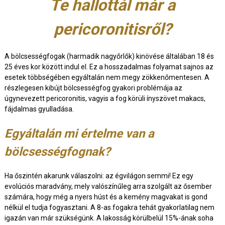
Te hallottál már a
pericoronitisről?
A bölcsességfogak (harmadik nagyőrlők) kinövése általában 18 és
25 éves kor között indul el. Ez a hosszadalmas folyamat sajnos az
esetek többségében egyáltalán nem megy zökkenőmentesen. A
részlegesen kibújt bölcsességfog gyakori problémája az
úgynevezett pericoronitis, vagyis a fog körüli ínyszövet makacs,
fájdalmas gyulladása.
Egyáltalán mi értelme van a
bölcsességfognak?
Ha őszintén akarunk válaszolni: az égvilágon semmi! Ez egy
evolúciós maradvány, mely valószínűleg arra szolgált az ősember
számára, hogy még a nyers húst és a kemény magvakat is gond
nélkül el tudja fogyasztani. A 8-as fogakra tehát gyakorlatilag nem
igazán van már szükségünk. A lakosság körülbelül 15%-ának soha