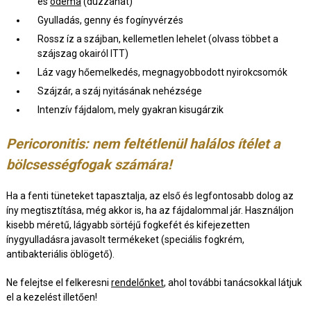
és
ödéma
(duzzanat)
Gyulladás, genny és fogínyvérzés
Rossz íz a szájban, kellemetlen lehelet (olvass többet a
szájszag okairól ITT)
Láz vagy hőemelkedés, megnagyobbodott nyirokcsomók
Szájzár, a száj nyitásának nehézsége
Intenzív fájdalom, mely gyakran kisugárzik
Pericoronitis: nem feltétlenül halálos ítélet a
bölcsességfogak számára!
Ha a fenti tüneteket tapasztalja, az első és legfontosabb dolog az
íny megtisztítása, még akkor is, ha az fájdalommal jár. Használjon
kisebb méretű, lágyabb sörtéjű fogkefét és kifejezetten
ínygyulladásra javasolt termékeket (speciális fogkrém,
antibakteriális öblögető).
Ne felejtse el felkeresni
rendelőnket
, ahol további tanácsokkal látjuk
el a kezelést illetően!