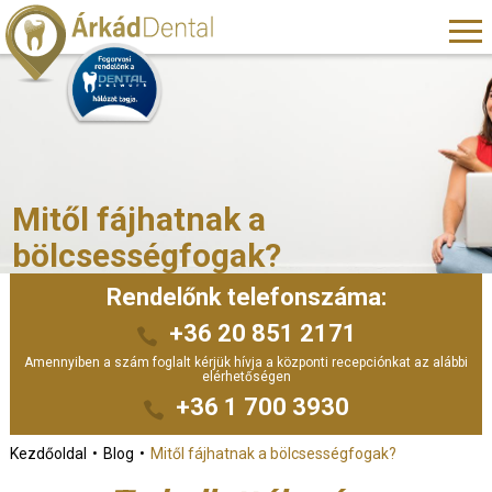
Mitől fájhatnak a
bölcsességfogak?
Rendelőnk telefonszáma:
+36 20 851 2171
Amennyiben a szám foglalt kérjük hívja a központi recepciónkat az alábbi
elérhetőségen
+36 1 700 3930
Kezdőoldal
Blog
Mitől fájhatnak a bölcsességfogak?