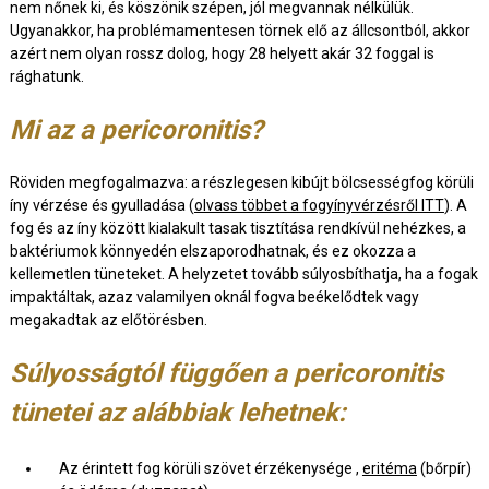
nem nőnek ki, és köszönik szépen, jól megvannak nélkülük.
Ugyanakkor, ha problémamentesen törnek elő az állcsontból, akkor
azért nem olyan rossz dolog, hogy 28 helyett akár 32 foggal is
rághatunk.
Mi az a pericoronitis?
Röviden megfogalmazva: a részlegesen kibújt bölcsességfog körüli
íny vérzése és gyulladása (
olvass többet a fogyínyvérzésről ITT
). A
fog és az íny között kialakult tasak tisztítása rendkívül nehézkes, a
baktériumok könnyedén elszaporodhatnak, és ez okozza a
kellemetlen tüneteket. A helyzetet tovább súlyosbíthatja, ha a fogak
impaktáltak, azaz valamilyen oknál fogva beékelődtek vagy
megakadtak az előtörésben.
Súlyosságtól függően a pericoronitis
tünetei az alábbiak lehetnek:
Az érintett fog körüli szövet érzékenysége ,
eritéma
(bőrpír)