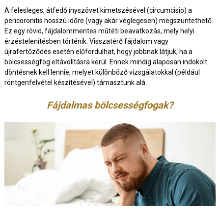
A felesleges, átfedő ínyszövet kimetszésével (circumcisio) a
pericoronitis hosszú időre (vagy akár véglegesen) megszüntethető.
Ez egy rövid, fájdalommentes műtéti beavatkozás, mely helyi
érzéstelenítésben történik. Visszatérő fájdalom vagy
újrafertőződés esetén előfordulhat, hogy jobbnak látjuk, ha a
bölcsességfog eltávolításra kerül. Ennek mindig alaposan indokolt
döntésnek kell lennie, melyet különböző vizsgálatokkal (például
röntgenfelvétel készítésével) támasztunk alá.
Fájdalmas bölcsességfogak?