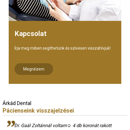
Kapcsolat
Írja meg miben segíthetünk és szívesen visszahívjuk!
Megnézem
Árkád Dental
Pácienseink visszajelzései
Dr. Gaál Zoltánnál voltam☺ 4 db koronát rakott