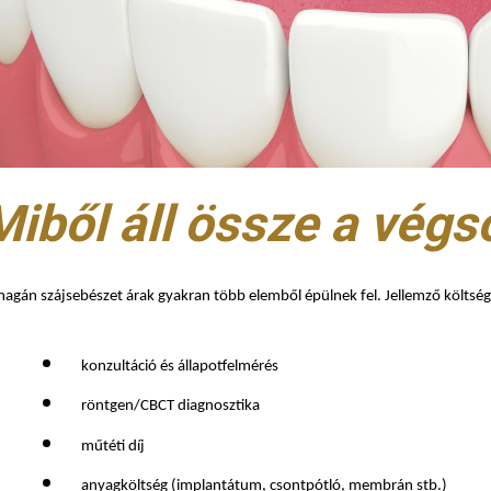
Miből áll össze a végs
agán szájsebészet árak gyakran több elemből épülnek fel. Jellemző költség
konzultáció és állapotfelmérés
röntgen/CBCT diagnosztika
műtéti díj
anyagköltség (implantátum, csontpótló, membrán stb.)