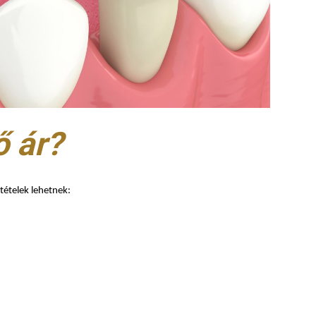
ő ár?
tételek lehetnek: