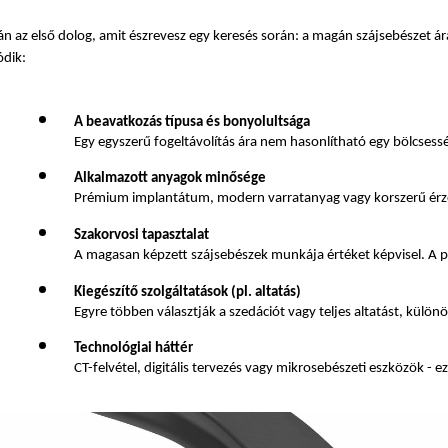
án az első dolog, amit észrevesz egy keresés során: a magán szájsebészet á
ódik:
A beavatkozás típusa és bonyolultsága
Egy egyszerű fogeltávolítás ára nem hasonlítható egy bölcse
Alkalmazott anyagok minősége
Prémium implantátum, modern varratanyag vagy korszerű érzés
Szakorvosi tapasztalat
A magasan képzett szájsebészek munkája értéket képvisel. A pác
Kiegészítő szolgáltatások (pl. altatás)
Egyre többen választják a szedációt vagy teljes altatást, külö
Technológiai háttér
CT-felvétel, digitális tervezés vagy mikrosebészeti eszközök -