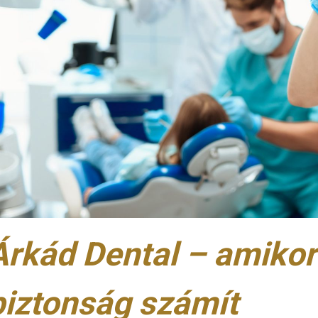
Árkád Dental – amikor
biztonság számít