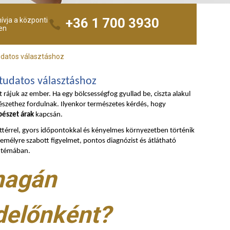
+36 1 700 3930
ívja a központi
en
udatos választáshoz
tudatos választáshoz
rájuk az ember. Ha egy bölcsességfog gyullad be, ciszta alakul
észethez fordulnak. Ilyenkor természetes kérdés, hogy
bészet árak
kapcsán.
áttérrel, gyors időpontokkal és kényelmes környezetben történik
zemélyre szabott figyelmet, pontos diagnózist és átlátható
a témában.
magán
delőnként?