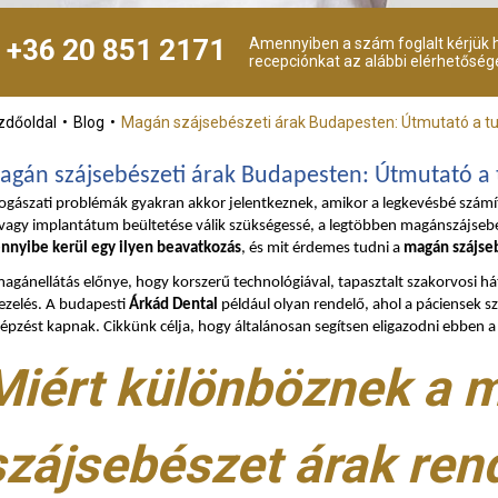
+36 20 851 2171
Amennyiben a szám foglalt kérjük h
recepciónkat az alábbi elérhetőség
zdőoldal
Blog
Magán szájsebészeti árak Budapesten: Útmutató a t
agán szájsebészeti árak Budapesten: Útmutató a 
ogászati problémák gyakran akkor jelentkeznek, amikor a legkevésbé számít 
 vagy implantátum beültetése válik szükségessé, a legtöbben magánszájseb
nnyibe kerül egy ilyen beavatkozás
, és mit érdemes tudni a
magán szájse
agánellátás előnye, hogy korszerű technológiával, tapasztalt szakorvosi h
ezelés. A budapesti
Árkád Dental
például olyan rendelő, ahol a páciensek s
épzést kapnak. Cikkünk célja, hogy általánosan segítsen eligazodni ebben 
Miért különböznek a 
szájsebészet árak ren