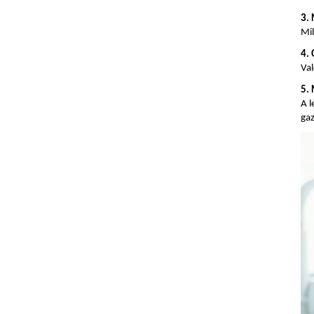
3.
Mil
4.
Val
5. 
A l
ga