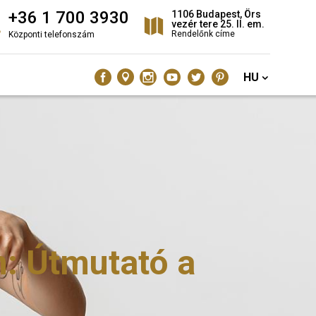
+36 1 700 3930
1106 Budapest, Örs
vezér tere 25. II. em.
Rendelőnk címe
Központi telefonszám
HU
: Útmutató a