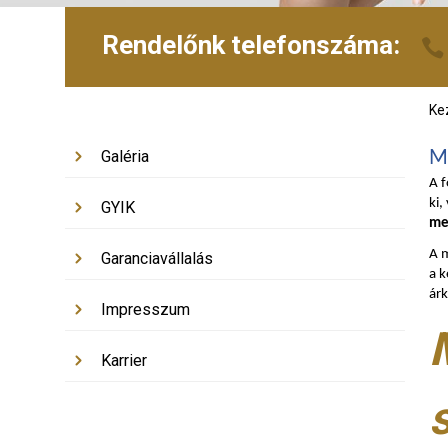
Rendelőnk telefonszáma:
Ke
Galéria
M
A f
ki,
GYIK
me
A m
Garanciavállalás
a k
árk
Impresszum
Karrier