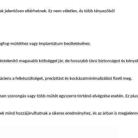
rak jelentősen eltérhetnek. Ez nem véletlen, és több tényezőből
sségfog-műtéthez vagy implantátum beültetéséhez.
telenítő magasabb költséggel jár, de hosszabb távú biztonságot és kénye
iens a felkészültséget, precizitást és kockázatminimalizálást fizeti meg.
nösen szorongás vagy több műtét egyszerre történő elvégzése esetén. Ez plusz
 ezek mind hozzájárulhatnak a sikeres eredményhez, és az árban is megjelenn