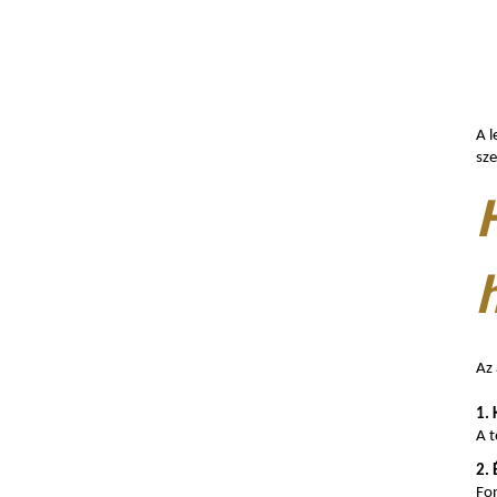
A l
sze
Az
1.
A t
2. 
Fon