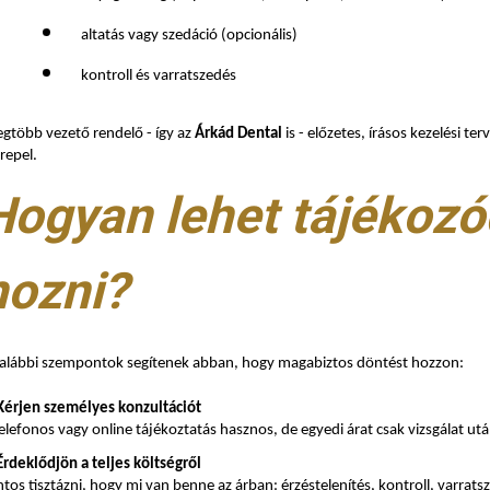
altatás vagy szedáció (opcionális)
kontroll és varratszedés
egtöbb vezető rendelő - így az
Árkád Dental
is - előzetes, írásos kezelési t
repel.
Hogyan lehet tájékozó
hozni?
 alábbi szempontok segítenek abban, hogy magabiztos döntést hozzon:
 Kérjen személyes konzultációt
elefonos vagy online tájékoztatás hasznos, de egyedi árat csak vizsgálat ut
Érdeklődjön a teljes költségről
tos tisztázni, hogy mi van benne az árban: érzéstelenítés, kontroll, varrats