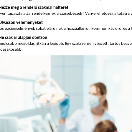
 Nézze meg a rendelő szakmai hátterét
yen tapasztalattal rendelkeznek a szájsebészek? Van-e lehetőség altatásra 
 Olvasson véleményeket
ós páciensélmények sokat elárulnak a hozzáállásról, kommunikációról és a k
Ne csak ár alapján döntsön
egolcsóbb megoldás ritkán a legjobb. Egy szakszerűen végzett, tartós bea
zdaságosabb.