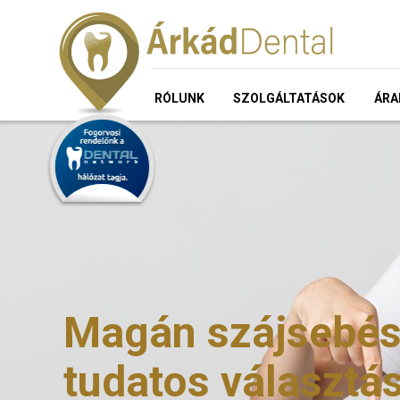
RÓLUNK
SZOLGÁLTATÁSOK
ÁRA
Magán szájsebész
tudatos választá