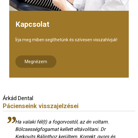
Kapcsolat
Írja meg miben segíthetünk és szívesen visszahívjuk!
Megnézem
Árkád Dental
Pácienseink visszajelzései
Ha valaki fél(t) a fogorvostól, az én voltam.
Bölcsességfogamat kellett eltávolítani. Dr
Kerkovits Bálinthoz kerültem. Korrekt, gyors és