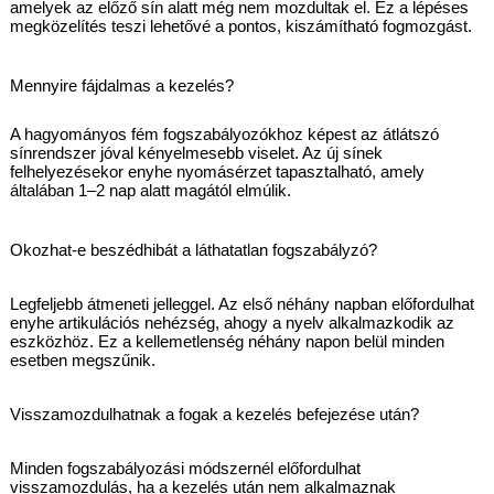
amelyek az előző sín alatt még nem mozdultak el. Ez a lépéses 
megközelítés teszi lehetővé a pontos, kiszámítható fogmozgást.
Mennyire fájdalmas a kezelés?
A hagyományos fém fogszabályozókhoz képest az átlátszó 
sínrendszer jóval kényelmesebb viselet. Az új sínek 
felhelyezésekor enyhe nyomásérzet tapasztalható, amely 
általában 1–2 nap alatt magától elmúlik.
Okozhat-e beszédhibát a láthatatlan fogszabályzó?
Legfeljebb átmeneti jelleggel. Az első néhány napban előfordulhat 
enyhe artikulációs nehézség, ahogy a nyelv alkalmazkodik az 
eszközhöz. Ez a kellemetlenség néhány napon belül minden 
esetben megszűnik.
Visszamozdulhatnak a fogak a kezelés befejezése után?
Minden fogszabályozási módszernél előfordulhat 
visszamozdulás, ha a kezelés után nem alkalmaznak 