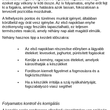
ezeket egy vékony ív köti össze. Az ív folyamatos, enyhe erőt fejt 
ki a fogakra, amelynek hatására azok lassan, fokozatosan a 
tervezett pozícióba mozdulnak.
A felhelyezés pontos és türelmes munkát igényel, általában 
körülbelül egy órát vesz igénybe. Az első napokban enyhe 
érzékenység vagy feszülés tapasztalható, ez teljesen 
természetes reakció, amely néhány nap alatt magától elmúlik.
Néhány hasznos tipp a kezdeti időszakra:
Az első napokban részesítse előnyben a lágyabb 
ételeket: leveseket, joghurtot, pürésített fogásokat
Kerülje a kemény, ragacsos ételeket, amelyek 
károsíthatják a készüléket
Fordítson kiemelt figyelmet a fogmosásra és a 
fogköztisztításra
Ha a készülék irritálja a száj nyálkahártyáját, 
fogszabályozó viasz segíthet
Folyamatos kontroll és korrigálás