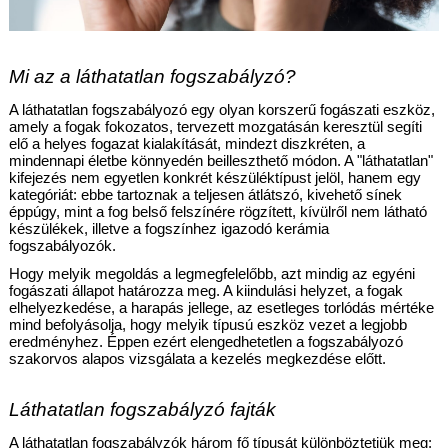
Mi az a láthatatlan fogszabályzó?
A láthatatlan fogszabályozó egy olyan korszerű fogászati eszköz, 
amely a fogak fokozatos, tervezett mozgatásán keresztül segíti 
elő a helyes fogazat kialakítását, mindezt diszkréten, a 
mindennapi életbe könnyedén beilleszthető módon. A "láthatatlan" 
kifejezés nem egyetlen konkrét készüléktípust jelöl, hanem egy 
kategóriát: ebbe tartoznak a teljesen átlátszó, kivehető sínek 
éppúgy, mint a fog belső felszínére rögzített, kívülről nem látható 
készülékek, illetve a fogszínhez igazodó kerámia 
fogszabályozók.
Hogy melyik megoldás a legmegfelelőbb, azt mindig az egyéni 
fogászati állapot határozza meg. A kiindulási helyzet, a fogak 
elhelyezkedése, a harapás jellege, az esetleges torlódás mértéke 
mind befolyásolja, hogy melyik típusú eszköz vezet a legjobb 
eredményhez. Éppen ezért elengedhetetlen a fogszabályozó 
szakorvos alapos vizsgálata a kezelés megkezdése előtt.
Láthatatlan fogszabályzó fajták
A láthatatlan fogszabályzók három fő típusát különböztetjük meg: 