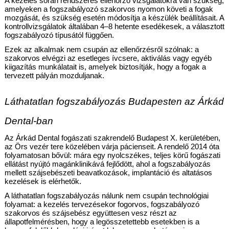
A kezelés során rendszeres ellenőrző vizsgálatokra van szükség, 
amelyeken a fogszabályozó szakorvos nyomon követi a fogak 
mozgását, és szükség esetén módosítja a készülék beállításait. A 
kontrollvizsgálatok általában 4–8 hetente esedékesek, a választott 
fogszabályozó típusától függően.
Ezek az alkalmak nem csupán az ellenőrzésről szólnak: a 
szakorvos elvégzi az esetleges ívcsere, aktiválás vagy egyéb 
kiigazítás munkálatait is, amelyek biztosítják, hogy a fogak a 
tervezett pályán mozduljanak.
Láthatatlan fogszabályozás Budapesten az Árkád 
Dental-ban
Az Árkád Dental fogászati szakrendelő Budapest X. kerületében, 
az Örs vezér tere közelében várja pácienseit. A rendelő 2014 óta 
folyamatosan bővül: mára egy nyolcszékes, teljes körű fogászati 
ellátást nyújtó magánklinikává fejlődött, ahol a fogszabályozás 
mellett szájsebészeti beavatkozások, implantáció és altatásos 
kezelések is elérhetők.
A láthatatlan fogszabályozás nálunk nem csupán technológiai 
folyamat: a kezelés tervezésekor fogorvos, fogszabályozó 
szakorvos és szájsebész együttesen vesz részt az 
állapotfelmérésben, hogy a legösszetettebb esetekben is a 