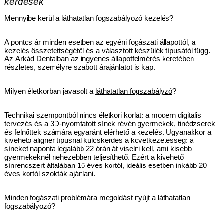
kérdések
Mennyibe kerül a láthatatlan fogszabályozó kezelés?
A pontos ár minden esetben az egyéni fogászati állapottól, a 
kezelés összetettségétől és a választott készülék típusától függ. 
Az Árkád Dentalban az ingyenes állapotfelmérés keretében 
részletes, személyre szabott árajánlatot is kap.
Milyen életkorban javasolt a 
láthatatlan fogszabályzó
?
Technikai szempontból nincs életkori korlát: a modern digitális 
tervezés és a 3D-nyomtatott sínek révén gyermekek, tinédzserek 
és felnőttek számára egyaránt elérhető a kezelés. Ugyanakkor a 
kivehető aligner típusnál kulcskérdés a következetesség: a 
síneket naponta legalább 22 órán át viselni kell, ami kisebb 
gyermekeknél nehezebben teljesíthető. Ezért a kivehető 
sínrendszert általában 16 éves kortól, ideális esetben inkább 20 
éves kortól szokták ajánlani.
Minden fogászati problémára megoldást nyújt a láthatatlan 
fogszabályozó?