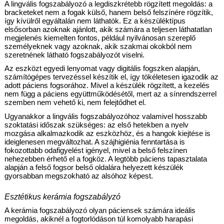
A lingvális fogszabályozó a legdiszkrétebb rögzített megoldás: a 
bracketeket nem a fogak külső, hanem belső felszínére rögzítik, 
így kívülről egyáltalán nem láthatók. Ez a készüléktípus 
elsősorban azoknak ajánlott, akik számára a teljesen láthatatlan 
megjelenés kiemelten fontos, például nyilvánosan szereplő 
személyeknek vagy azoknak, akik szakmai okokból nem 
szeretnének látható fogszabályozót viselni.
Az eszközt egyedi lenyomat vagy digitális fogszken alapján, 
számítógépes tervezéssel készítik el, így tökéletesen igazodik az 
adott páciens fogsorához. Mivel a készülék rögzített, a kezelés 
nem függ a páciens együttműködésétől, mert az a sínrendszerrel 
szemben nem vehető ki, nem felejtődhet el.
Ugyanakkor a lingvális fogszabályozóhoz valamivel hosszabb 
szoktatási időszak szükséges: az első hetekben a nyelv 
mozgása alkalmazkodik az eszközhöz, és a hangok kiejtése is 
ideiglenesen megváltozhat. A szájhigiénia fenntartása is 
fokozottabb odafigyelést igényel, mivel a belső felszínen 
nehezebben érhető el a fogköz. A legtöbb páciens tapasztalata 
alapján a felső fogsor belső oldalára helyezett készülék 
gyorsabban megszokható az alsóhoz képest.
Esztétikus kerámia fogszabályzó
A kerámia fogszabályozó olyan páciensek számára ideális 
megoldás, akiknél a fogtorlódáson túl komolyabb harapási 