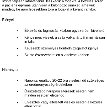
szinte teljesen láthatatlanul illeszkedik a fogakra. A kezelés során 
a páciens egymás után viseli a különböző síneket, amelyek 
mindegyike apró lépésekben tolja a fogakat a kívánt irányba.
Előnyei:
Étkezés és fogmosás közben egyszerűen kivehető
Kényelmes viselet, a szájnyálkahártyát minimálisan 
irritálja
Kevesebb személyes kontrollvizsgálatot igényel
Szinte észrevehetetlen a viselése közben
Hátrányai:
Naponta legalább 20–22 óra viselési idő szükséges 
az eredményesség érdekében
Összetettebb harapási eltérések esetén nem 
minden esetben elegendő
Elvesztés vagy elfelejtett viselés esetén a kezelés 
elhúzódhat