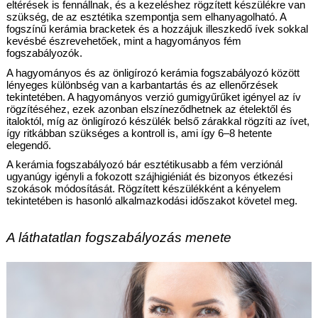
eltérések is fennállnak, és a kezeléshez rögzített készülékre van 
szükség, de az esztétika szempontja sem elhanyagolható. A 
fogszínű kerámia bracketek és a hozzájuk illeszkedő ívek sokkal 
kevésbé észrevehetőek, mint a hagyományos fém 
fogszabályozók.
A hagyományos és az önligírozó kerámia fogszabályozó között 
lényeges különbség van a karbantartás és az ellenőrzések 
tekintetében. A hagyományos verzió gumigyűrűket igényel az ív 
rögzítéséhez, ezek azonban elszíneződhetnek az ételektől és 
italoktól, míg az önligírozó készülék belső zárakkal rögzíti az ívet, 
így ritkábban szükséges a kontroll is, ami így 6–8 hetente 
elegendő.
A kerámia fogszabályozó bár esztétikusabb a fém verziónál 
ugyanúgy igényli a fokozott szájhigiéniát és bizonyos étkezési 
szokások módosítását. Rögzített készülékként a kényelem 
tekintetében is hasonló alkalmazkodási időszakot követel meg.
A láthatatlan fogszabályozás menete