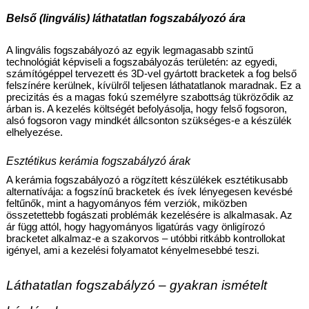
Belső (lingvális) láthatatlan fogszabályozó ára
A lingvális fogszabályozó az egyik legmagasabb szintű 
technológiát képviseli a fogszabályozás területén: az egyedi, 
számítógéppel tervezett és 3D-vel gyártott bracketek a fog belső 
felszínére kerülnek, kívülről teljesen láthatatlanok maradnak. Ez a 
precizitás és a magas fokú személyre szabottság tükröződik az 
árban is. A kezelés költségét befolyásolja, hogy felső fogsoron, 
alsó fogsoron vagy mindkét állcsonton szükséges-e a készülék 
elhelyezése.
Esztétikus kerámia fogszabályzó árak
A kerámia fogszabályozó a rögzített készülékek esztétikusabb 
alternatívája: a fogszínű bracketek és ívek lényegesen kevésbé 
feltűnők, mint a hagyományos fém verziók, miközben 
összetettebb fogászati problémák kezelésére is alkalmasak. Az 
ár függ attól, hogy hagyományos ligatúrás vagy önligírozó 
bracketet alkalmaz-e a szakorvos – utóbbi ritkább kontrollokat 
igényel, ami a kezelési folyamatot kényelmesebbé teszi. 
Láthatatlan fogszabályzó – gyakran ismételt 