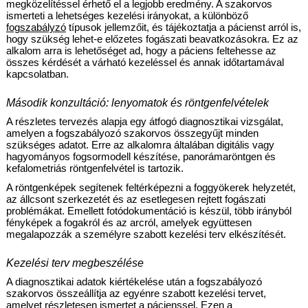
megközelítéssel érhető el a legjobb eredmény. A szakorvos 
ismerteti a lehetséges kezelési irányokat, a különböző 
fogszabályzó
 típusok jellemzőit, és tájékoztatja a pácienst arról is, 
hogy szükség lehet-e előzetes fogászati beavatkozásokra. Ez az 
alkalom arra is lehetőséget ad, hogy a páciens feltehesse az 
összes kérdését a várható kezeléssel és annak időtartamával 
kapcsolatban.
Második konzultáció: lenyomatok és röntgenfelvételek
A részletes tervezés alapja egy átfogó diagnosztikai vizsgálat, 
amelyen a fogszabályozó szakorvos összegyűjt minden 
szükséges adatot. Erre az alkalomra általában digitális vagy 
hagyományos fogsormodell készítése, panorámaröntgen és 
kefalometriás röntgenfelvétel is tartozik.
A röntgenképek segítenek feltérképezni a foggyökerek helyzetét, 
az állcsont szerkezetét és az esetlegesen rejtett fogászati 
problémákat. Emellett fotódokumentáció is készül, több irányból 
fényképek a fogakról és az arcról, amelyek együttesen 
megalapozzák a személyre szabott kezelési terv elkészítését.
Kezelési terv megbeszélése
A diagnosztikai adatok kiértékelése után a fogszabályozó 
szakorvos összeállítja az egyénre szabott kezelési tervet, 
amelyet részletesen ismertet a pácienssel. Ezen a 