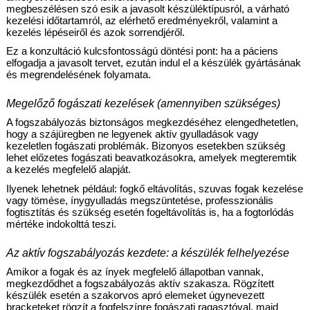
megbeszélésen szó esik a javasolt készüléktípusról, a várható 
kezelési időtartamról, az elérhető eredményekről, valamint a 
kezelés lépéseiről és azok sorrendjéről.
Ez a konzultáció kulcsfontosságú döntési pont: ha a páciens 
elfogadja a javasolt tervet, ezután indul el a készülék gyártásának 
és megrendelésének folyamata.
Megelőző fogászati kezelések (amennyiben szükséges)
A fogszabályozás biztonságos megkezdéséhez elengedhetetlen, 
hogy a szájüregben ne legyenek aktív gyulladások vagy 
kezeletlen fogászati problémák. Bizonyos esetekben szükség 
lehet előzetes fogászati beavatkozásokra, amelyek megteremtik 
a kezelés megfelelő alapját.
Ilyenek lehetnek például: fogkő eltávolítás, szuvas fogak kezelése 
vagy tömése, ínygyulladás megszüntetése, professzionális 
fogtisztítás és szükség esetén fogeltávolítás is, ha a fogtorlódás 
mértéke indokolttá teszi.
Az aktív fogszabályozás kezdete: a készülék felhelyezése
Amikor a fogak és az ínyek megfelelő állapotban vannak, 
megkezdődhet a fogszabályozás aktív szakasza. Rögzített 
készülék esetén a szakorvos apró elemeket úgynevezett 
bracketeket rögzít a fogfelszínre fogászati ragasztóval, majd 