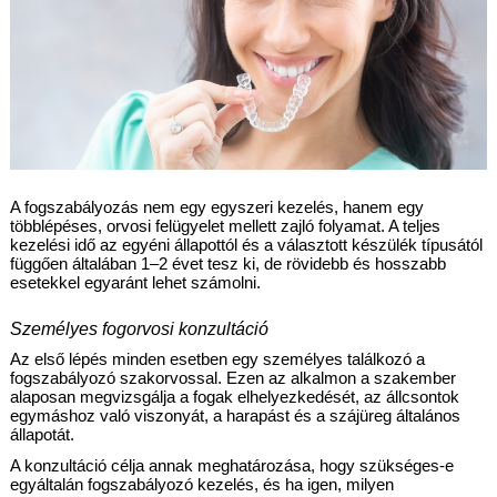
A fogszabályozás nem egy egyszeri kezelés, hanem egy 
többlépéses, orvosi felügyelet mellett zajló folyamat. A teljes 
kezelési idő az egyéni állapottól és a választott készülék típusától 
függően általában 1–2 évet tesz ki, de rövidebb és hosszabb 
esetekkel egyaránt lehet számolni.
Személyes fogorvosi konzultáció
Az első lépés minden esetben egy személyes találkozó a 
fogszabályozó szakorvossal. Ezen az alkalmon a szakember 
alaposan megvizsgálja a fogak elhelyezkedését, az állcsontok 
egymáshoz való viszonyát, a harapást és a szájüreg általános 
állapotát.
A konzultáció célja annak meghatározása, hogy szükséges-e 
egyáltalán fogszabályozó kezelés, és ha igen, milyen 