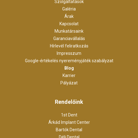
Szolgáltatások
Galéria
Árak
Kapcsolat
Munkatársaink
Garanciavállalás
Hírlevél feliratkozás
Impresszum
Google-értékelés nyereményjáték szabályzat
Blog
Karrier
Pályázat
Rendelőink
1st Dent
Árkád Implant Center
Bartók Dental
Déli Dental