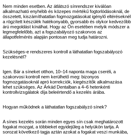
Nem minden esetben. Az átlátszó sínrendszer kiválóan 
alkalmazható enyhébb és közepes mértékű fogtorlódásoknál, de 
összetett, kiszámíthatatlan fogmozgatásokat igénylő eltéréseknél 
a rögzített készülék hatékonyabb, gyorsabb és olykor kedvezőbb 
árú megoldást kínálhat. Hogy az Ön esetében melyik módszer a 
legmegfelelőbb, azt a fogszabályozó szakorvos az 
állapotfelmérés alapján pontosan meg tudja határozni.
Szükséges-e rendszeres kontroll a láthatatlan fogszabályozó 
kezelésnél?
Igen. Bár a síneket otthon, 10–14 naponta maga cseréli, a 
szakorvosi kontroll nem kerülhető meg: bizonyos 
fogmozgatásoknál apró korrekciók, kiegészítők alkalmazása 
lehet szükséges. Az Árkád Dentalban a 4–6 hetenkénti 
kontrollvizsgálatok díja beleértendő a kezelés árába.
Hogyan működnek a láthatatlan fogszabályzó sínek?
A sínes kezelés során minden egyes sín csak meghatározott 
fogakat mozgat, a többieket egyidejűleg a helyükön tartja. A 
sorozat következő tagja aztán azokat a fogakat veszi munkába, 