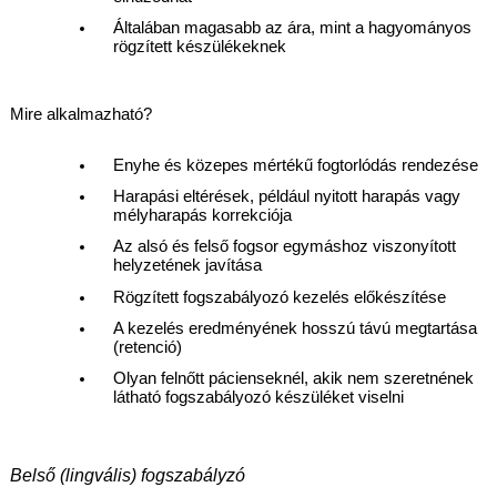
Általában magasabb az ára, mint a hagyományos 
rögzített készülékeknek
Mire alkalmazható?
Enyhe és közepes mértékű fogtorlódás rendezése
Harapási eltérések, például nyitott harapás vagy 
mélyharapás korrekciója
Az alsó és felső fogsor egymáshoz viszonyított 
helyzetének javítása
Rögzített fogszabályozó kezelés előkészítése
A kezelés eredményének hosszú távú megtartása 
(retenció)
Olyan felnőtt pácienseknél, akik nem szeretnének 
látható fogszabályozó készüléket viselni
Belső (lingvális) fogszabályzó