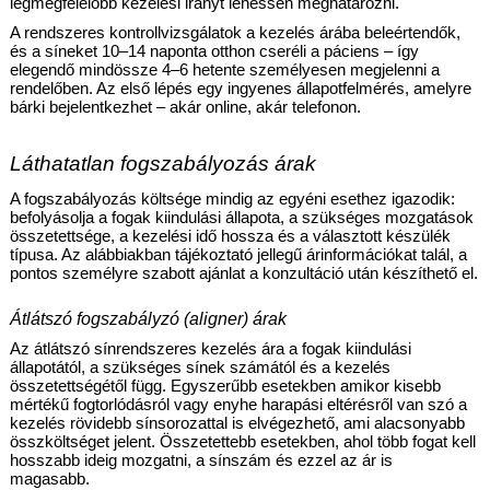
legmegfelelőbb kezelési irányt lehessen meghatározni. 
A rendszeres kontrollvizsgálatok a kezelés árába beleértendők, 
és a síneket 10–14 naponta otthon cseréli a páciens – így 
elegendő mindössze 4–6 hetente személyesen megjelenni a 
rendelőben. Az első lépés egy ingyenes állapotfelmérés, amelyre 
bárki bejelentkezhet – akár online, akár telefonon.
Láthatatlan fogszabályozás árak
A fogszabályozás költsége mindig az egyéni esethez igazodik: 
befolyásolja a fogak kiindulási állapota, a szükséges mozgatások 
összetettsége, a kezelési idő hossza és a választott készülék 
típusa. Az alábbiakban tájékoztató jellegű árinformációkat talál, a 
pontos személyre szabott ajánlat a konzultáció után készíthető el.
Átlátszó fogszabályzó (aligner) árak
Az átlátszó sínrendszeres kezelés ára a fogak kiindulási 
állapotától, a szükséges sínek számától és a kezelés 
összetettségétől függ. Egyszerűbb esetekben amikor kisebb 
mértékű fogtorlódásról vagy enyhe harapási eltérésről van szó a 
kezelés rövidebb sínsorozattal is elvégezhető, ami alacsonyabb 
összköltséget jelent. Összetettebb esetekben, ahol több fogat kell 
hosszabb ideig mozgatni, a sínszám és ezzel az ár is 
magasabb. 