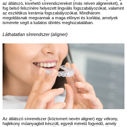
az átlátszó, kivehető sínrendszereket (más néven alignereket), a 
fog belső felszínére helyezett lingvális fogszabályozókat, valamint 
az esztétikus kerámia fogszabályozókat. Mindhárom 
megoldásnak megvannak a maga előnyei és korlátai, amelyek 
ismerete segít a tudatos döntés meghozatalában.
Láthatatlan sínrendszer (aligner)
Az átlátszó sínrendszer (közismert nevén aligner) egy vékony, 
hajlékony műanyagból készült, egyedi méretű fogvédő, amely 