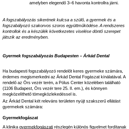
amelyben elegendő 3–6 havonta kontrollra járni.
A fogszabályozás sikerének kulcsa a szülő, a gyermek és a 
fogszabályozó szakorvos szoros együttműködése. A rendszeres 
kontrollok és a készülék következetes viselése döntő szerepet 
játszik az eredményben.
Gyermek fogszabályozás Budapesten – Árkád Dental
Ha budapesti fogszabályozó rendelőt keres gyermeke számára, 
érdemes megismerkedni az Árkád Dental Fogászat kínálatával. A 
rendelő az Örs vezér terén, a Pólus Center közelében található 
(1106 Budapest, Örs vezér tere 25. II. em.), és könnyen 
megközelíthető tömegközlekedéssel is.
Az Árkád Dental két releváns területen nyújt szakszerű ellátást 
gyermekek számára:
Gyermekfogászat
A klinika 
gyermekfogászati
 részlegén különös figyelmet fordítanak 