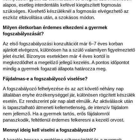
alapos, esetleg interdentális kefével kiegészített fogmosás 
szükséges. Kivehető készüléknél a fogmosás elvégezhető az 
eszköz eltávolítása után, a szokásos módon.
Milyen életkorban érdemes elkezdeni a gyermek 
fogszabályozását?
Az első fogszabályozási konzultációt már 6–7 éves korban 
ajánlott elvégezni, különösen ha a szülő valamilyen figyelmeztető 
jelet észlel. Bizonyos esetekben már 4 éves kortól is 
megkezdődhet a megelőző jellegű kezelés. A pontos időpontot 
mindig a gyermek fogazati állapota határozza meg.
Fájdalmas-e a fogszabályozó viselése?
A fogszabályozó felhelyezése és az azt követő néhány nap 
általában enyhe érzékenységgel jár, különösen rögzített készülék 
esetén. Ez rendszerint pár nap alatt elmúlik. Az aktiválások után 
is tapasztalható átmeneti kellemetlenség, de intenzív fájdalom 
nem jellemző. Ha a gyermek tartós, erős fájdalomról 
panaszkodik, feltétlenül érdemes felkeresni a kezelő orvost.
Mennyi ideig kell viselni a fogszabályozót?
A kezelés hossza a probléma súlyosságától és a gyermek 