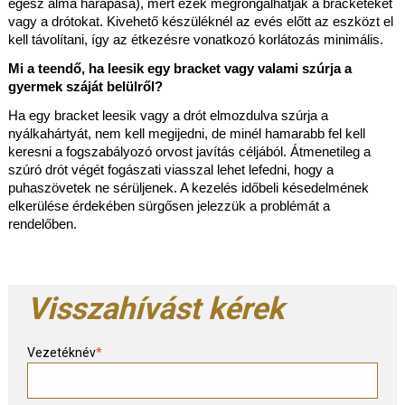
egész alma harapása), mert ezek megrongálhatják a bracketeket 
vagy a drótokat. Kivehető készüléknél az evés előtt az eszközt el 
kell távolítani, így az étkezésre vonatkozó korlátozás minimális.
Mi a teendő, ha leesik egy bracket vagy valami szúrja a 
gyermek száját belülről?
Ha egy bracket leesik vagy a drót elmozdulva szúrja a 
nyálkahártyát, nem kell megijedni, de minél hamarabb fel kell 
keresni a fogszabályozó orvost javítás céljából. Átmenetileg a 
szúró drót végét fogászati viasszal lehet lefedni, hogy a 
puhaszövetek ne sérüljenek. A kezelés időbeli késedelmének 
elkerülése érdekében sürgősen jelezzük a problémát a 
rendelőben.
Visszahívást kérek
Vezetéknév
*