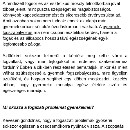
A rendezett fogsor és az esztétikus mosoly felnőttkorban jóval 
többet jelent, mint puszta szépséget és magabiztosságot, 
könnyebb kapcsolatteremtést és sikeresebb érvényesülést ad. 
Amit azonban sokan nem tudnak: ennek az alapja már 
gyermekkorban, sőt akár óvodáskorban lerakható. A 
gyermek 
fogszabályozás
 ma nem csupán esztétikai kérdés, hanem a 
fogak és az állkapocs hosszú távú egészségének egyik 
legfontosabb záloga.
Szülőként sokszor felmerül a kérdés: meg kell-e várni a 
fogváltást, vagy már tejfogakkal is érdemes szakemberhez 
fordulni? Ebben a cikkben részletesen bemutatjuk, mikor és miért 
válhat szükségessé a 
gyermek fogszabályozása
, mire figyeljen 
szülőként, és hogyan segíthet egy időben megkezdett kezelés 
abban, hogy gyermeke mosolya egész életére szép és 
egészséges maradjon.
Mi okozza a fogazati problémát gyerekeknél?
Kevesen gondolnák, hogy a fogászati problémák gyökerei 
sokszor egészen a csecsemőkorra nyúlnak vissza. A szoptatás 