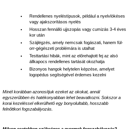
Rendellenes nyeléstípusok, például a nyelvlökéses 
vagy ajakszorításos nyelés
Hosszan fennálló ujjszopás vagy cumizás 3-4 éves 
kor után
Szájlégzés, amely nemcsak fogászati, hanem fül-
orr-gégészeti problémára is utalhat
Testtartási hibák, mint az előrehajtott fej az alsó 
állkapocs rendellenes tartását okozhatja
Bizonyos hangok helytelen képzése, amelyet 
logopédus segítségével érdemes kezelni
Minél korábban azonosítjuk ezeket az okokat, annál 
egyszerűbben és hatékonyabban lehet beavatkozni. Sokszor a 
korai kezeléssel elkerülhető egy bonyolultabb, hosszabb 
felnőttkori fogszabályozás.