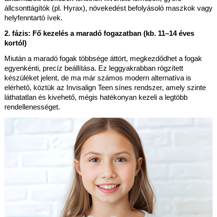
állcsonttágítók (pl. Hyrax), növekedést befolyásoló maszkok vagy 
helyfenntartó ívek.
2. fázis: Fő kezelés a maradó fogazatban (kb. 11–14 éves 
kortól)
Miután a maradó fogak többsége áttört, megkezdődhet a fogak 
egyenkénti, precíz beállítása. Ez leggyakrabban rögzített 
készüléket jelent, de ma már számos modern alternatíva is 
elérhető, köztük az Invisalign Teen sínes rendszer, amely szinte 
láthatatlan és kivehető, mégis hatékonyan kezeli a legtöbb 
rendellenességet.