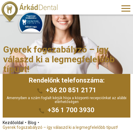
Gyerek fogszabályzó – így
válaszd ki a legmegfelelőbb
típust!
Rendelőnk telefonszáma:
+36 20 851 2171
Amennyiben a szám foglalt kérjük hívja a központi recepciónkat az alábbi
elérhetőségen
+36 1 700 3930
Kezdőoldal
Blog
Gyerek fogszabályzó – így válaszd ki a legmegfelelőbb típust!