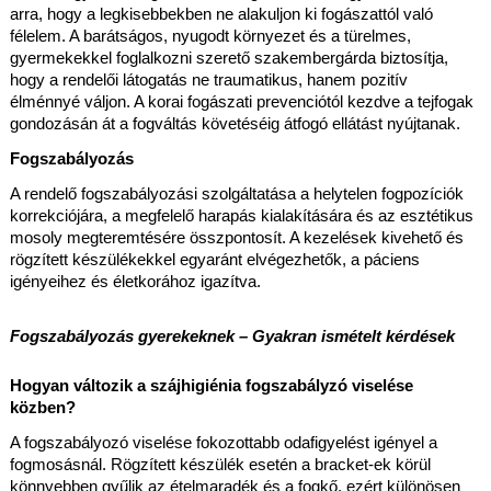
arra, hogy a legkisebbekben ne alakuljon ki fogászattól való 
félelem. A barátságos, nyugodt környezet és a türelmes, 
gyermekekkel foglalkozni szerető szakembergárda biztosítja, 
hogy a rendelői látogatás ne traumatikus, hanem pozitív 
élménnyé váljon. A korai fogászati prevenciótól kezdve a tejfogak 
gondozásán át a fogváltás követéséig átfogó ellátást nyújtanak.
Fogszabályozás
A rendelő fogszabályozási szolgáltatása a helytelen fogpozíciók 
korrekciójára, a megfelelő harapás kialakítására és az esztétikus 
mosoly megteremtésére összpontosít. A kezelések kivehető és 
rögzített készülékekkel egyaránt elvégezhetők, a páciens 
igényeihez és életkorához igazítva.
Fogszabályozás gyerekeknek – Gyakran ismételt kérdések
Hogyan változik a szájhigiénia fogszabályzó viselése 
közben?
A fogszabályozó viselése fokozottabb odafigyelést igényel a 
fogmosásnál. Rögzített készülék esetén a bracket-ek körül 
könnyebben gyűlik az ételmaradék és a fogkő, ezért különösen 