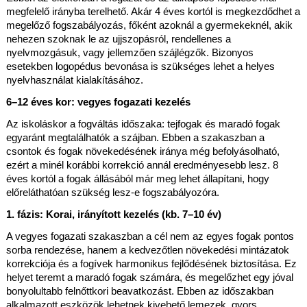
megfelelő irányba terelhető. Akár 4 éves kortól is megkezdődhet a 
megelőző fogszabályozás, főként azoknál a gyermekeknél, akik 
nehezen szoknak le az ujjszopásról, rendellenes a 
nyelvmozgásuk, vagy jellemzően szájlégzők. Bizonyos 
esetekben logopédus bevonása is szükséges lehet a helyes 
nyelvhasználat kialakításához.
6–12 éves kor: vegyes fogazati kezelés
Az iskoláskor a fogváltás időszaka: tejfogak és maradó fogak 
egyaránt megtalálhatók a szájban. Ebben a szakaszban a 
csontok és fogak növekedésének iránya még befolyásolható, 
ezért a minél korábbi korrekció annál eredményesebb lesz. 8 
éves kortól a fogak állásából már meg lehet állapítani, hogy 
előreláthatóan szükség lesz-e fogszabályozóra.
1. fázis: Korai, irányított kezelés (kb. 7–10 év)
A vegyes fogazati szakaszban a cél nem az egyes fogak pontos 
sorba rendezése, hanem a kedvezőtlen növekedési mintázatok 
korrekciója és a fogívek harmonikus fejlődésének biztosítása. Ez 
helyet teremt a maradó fogak számára, és megelőzhet egy jóval 
bonyolultabb felnőttkori beavatkozást. Ebben az időszakban 
alkalmazott eszközök lehetnek kivehető lemezek, gyors 