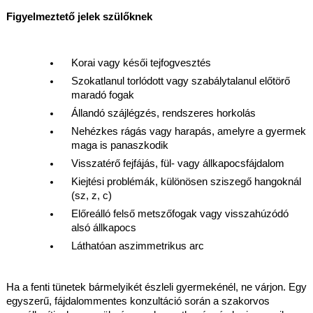
Figyelmeztető jelek szülőknek
Korai vagy késői tejfogvesztés
Szokatlanul torlódott vagy szabálytalanul előtörő 
maradó fogak
Állandó szájlégzés, rendszeres horkolás
Nehézkes rágás vagy harapás, amelyre a gyermek 
maga is panaszkodik
Visszatérő fejfájás, fül- vagy állkapocsfájdalom
Kiejtési problémák, különösen sziszegő hangoknál 
(sz, z, c)
Előreálló felső metszőfogak vagy visszahúzódó 
alsó állkapocs
Láthatóan aszimmetrikus arc
Ha a fenti tünetek bármelyikét észleli gyermekénél, ne várjon. Egy 
egyszerű, fájdalommentes konzultáció során a szakorvos 