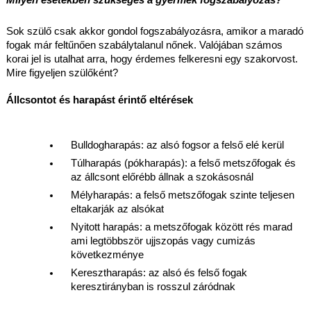
Milyen esetekben szükséges a gyermek fogszabályozás?
Sok szülő csak akkor gondol fogszabályozásra, amikor a maradó 
fogak már feltűnően szabálytalanul nőnek. Valójában számos 
korai jel is utalhat arra, hogy érdemes felkeresni egy szakorvost. 
Mire figyeljen szülőként?
Állcsontot és harapást érintő eltérések
Bulldogharapás: az alsó fogsor a felső elé kerül
Túlharapás (pókharapás): a felső metszőfogak és 
az állcsont előrébb állnak a szokásosnál
Mélyharapás: a felső metszőfogak szinte teljesen 
eltakarják az alsókat
Nyitott harapás: a metszőfogak között rés marad 
ami legtöbbször ujjszopás vagy cumizás 
következménye
Keresztharapás: az alsó és felső fogak 
keresztirányban is rosszul záródnak