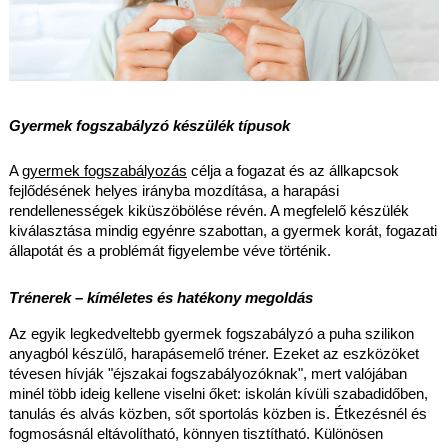
Gyermek fogszabályzó készülék típusok
A 
gyermek fogszabályozás
 célja a fogazat és az állkapcsok 
fejlődésének helyes irányba mozdítása, a harapási 
rendellenességek kiküszöbölése révén. A megfelelő készülék 
kiválasztása mindig egyénre szabottan, a gyermek korát, fogazati 
állapotát és a problémát figyelembe véve történik.
Trénerek – kíméletes és hatékony megoldás
Az egyik legkedveltebb gyermek fogszabályzó a puha szilikon 
anyagból készülő, harapásemelő tréner. Ezeket az eszközöket 
tévesen hívják "éjszakai fogszabályozóknak", mert valójában 
minél több ideig kellene viselni őket: iskolán kívüli szabadidőben, 
tanulás és alvás közben, sőt sportolás közben is. Étkezésnél és 
fogmosásnál eltávolítható, könnyen tisztítható. Különösen 