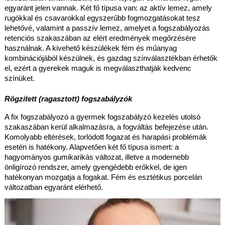
egyaránt jelen vannak. Két fő típusa van: az aktív lemez, amely 
rugókkal és csavarokkal egyszerűbb fogmozgatásokat tesz 
lehetővé, valamint a passzív lemez, amelyet a fogszabályozás 
retenciós szakaszában az elért eredmények megőrzésére 
használnak. A kivehető készülékek fém és műanyag 
kombinációjából készülnek, és gazdag színválasztékban érhetők 
el, ezért a gyerekek maguk is megválaszthatják kedvenc 
színüket.
Rögzített (ragasztott) fogszabályzók
A fix fogszabályozó a gyermek fogszabályzó kezelés utolsó 
szakaszában kerül alkalmazásra, a fogváltás befejezése után. 
Komolyabb eltérések, torlódott fogazat és harapási problémák 
esetén is hatékony. Alapvetően két fő típusa ismert: a 
hagyományos gumikarikás változat, illetve a modernebb 
önligírozó rendszer, amely gyengédebb erőkkel, de igen 
hatékonyan mozgatja a fogakat. Fém és esztétikus porcelán 
változatban egyaránt elérhető.