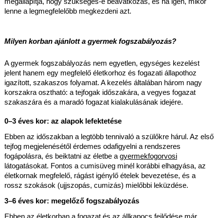
megállapítja, hogy szükséges-e beavatkozás, és ha igen, mikor 
lenne a legmegfelelőbb megkezdeni azt.
Milyen korban ajánlott a gyermek fogszabályozás?
A gyermek fogszabályozás nem egyetlen, egységes kezelést 
jelent hanem egy megfelelő életkorhoz és fogazati állapothoz 
igazított, szakaszos folyamat. A kezelés általában három nagy 
korszakra osztható: a tejfogak időszakára, a vegyes fogazat 
szakaszára és a maradó fogazat kialakulásának idejére.
0–3 éves kor: az alapok lefektetése
Ebben az időszakban a legtöbb tennivaló a szülőkre hárul. Az első 
tejfog megjelenésétől érdemes odafigyelni a rendszeres 
fogápolásra, és beiktatni az életbe a 
gyermekfogorvosi
látogatásokat. Fontos a cumisüveg minél korábbi elhagyása, az 
életkornak megfelelő, rágást igénylő ételek bevezetése, és a 
rossz szokások (ujjszopás, cumizás) mielőbbi leküzdése.
3–6 éves kor: megelőző fogszabályozás
Ebben az életkorban a fogazat és az állkapocs fejlődése már 