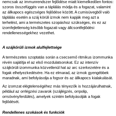
nemcsak az immunrendszer fejlődése miatt kiemelkedően fontos: 
szoros összefüggés van a táplálás módja és a fogazat, valamint 
az állkapocs egészséges fejlődése között. A cumisüvegből való 
táplálás esetén a száj körüli izmok nem kapják meg azt a 
terhelést, ami a természetes szopáshoz szükséges, és ez az 
izomfejletlenség később fogazati vagy állcsontfejlődési 
rendellenességekhez vezethet.
A szájkörüli izmok alulfejlettsége
A természetes szoptatás során a csecsemő ritmikus izommunka 
révén sajátítja el az első mozdulatsorokat. Ez az intenzív 
szájkörüli izommunka közvetlenül hat az arc szerkezetére és a 
fogak elhelyezkedésére. Ha ez elmarad, az izmok gyengébbek 
maradnak, ami befolyásolja a fogsor és az állkapocs kialakulását.
Az izomzat elégtelenségéhez más tényezők is hozzájárulhatnak, 
például az orrlégzési zavarok (szájlégzés, orrpolip, 
orrsövényferdülés), amelyek szintén befolyásolják a fogak 
fejlődését.
Rendellenes szokások és funkciók