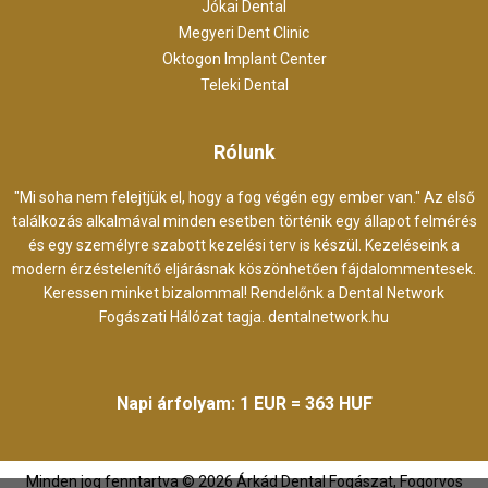
Jókai Dental
Megyeri Dent Clinic
Oktogon Implant Center
Teleki Dental
Rólunk
"Mi soha nem felejtjük el, hogy a fog végén egy ember van." Az első
találkozás alkalmával minden esetben történik egy állapot felmérés
és egy személyre szabott kezelési terv is készül. Kezeléseink a
modern érzéstelenítő eljárásnak köszönhetően fájdalommentesek.
Keressen minket bizalommal! Rendelőnk a Dental Network
Fogászati Hálózat tagja.
dentalnetwork.hu
Napi árfolyam: 1 EUR = 363 HUF
Minden jog fenntartva ©
2026
Árkád Dental Fogászat, Fogorvos