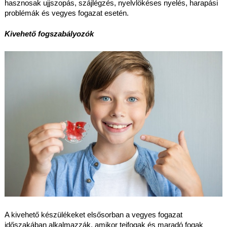
hasznosak ujjszopás, szájlégzés, nyelvlökéses nyelés, harapási 
problémák és vegyes fogazat esetén.
Kivehető fogszabályozók
A kivehető készülékeket elsősorban a vegyes fogazat 
időszakában alkalmazzák, amikor tejfogak és maradó fogak 