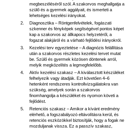
megbeszéléséről szól. A szakorvos meghallgatja a 
szülő és a gyermek aggályait, és ismerteti a 
lehetséges kezelési irányokat.
Diagnosztika – Röntgenfelvételek, fogászati 
szkenner és fényképek segítségével pontos képet 
kap a szakorvos az állkapocs helyzetéről, a 
fogazat alakjáról és a várható fejlődési irányokról.
Kezelési terv egyeztetése – A diagnózis felállítása 
után a szakorvos részletes kezelési tervet mutat 
be. Szülő és gyermek közösen döntenek arról, 
melyik megközelítés a legmegfelelőbb.
Aktív kezelési szakasz – A kiválasztott készüléket 
felhelyezik vagy átadják. Ezt követően 4–6 
hetenként rendszeres kontrollvizsgálatokra van 
szükség, amelyek során a szakorvos 
finomhangolja a készüléket és nyomon követi a 
fejlődést.
Retenciós szakasz – Amikor a kívánt eredmény 
elérhető, a fogszabályozó eltávolításra kerül, és 
retenciós eszközökkel biztosítják, hogy a fogak ne 
mozduljanak vissza. Ez a passzív szakasz, 