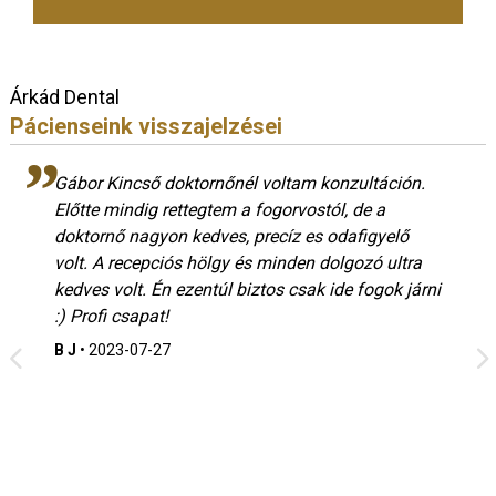
Árkád Dental
Pácienseink visszajelzései
Gábor Kincső doktornőnél voltam konzultáción.
Előtte mindig rettegtem a fogorvostól, de a
doktornő nagyon kedves, precíz es odafigyelő
volt. A recepciós hölgy és minden dolgozó ultra
kedves volt. Én ezentúl biztos csak ide fogok járni
:) Profi csapat!
B J
•
2023-07-27