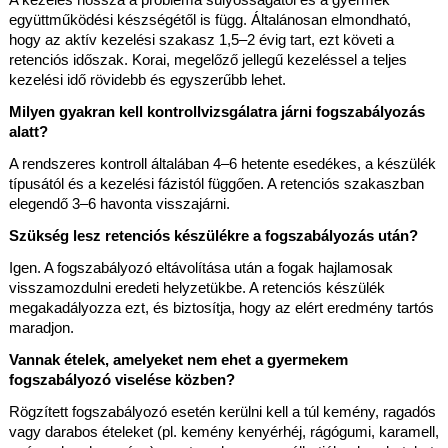
együttműködési készségétől is függ. Általánosan elmondható, 
hogy az aktív kezelési szakasz 1,5–2 évig tart, ezt követi a 
retenciós időszak. Korai, megelőző jellegű kezeléssel a teljes 
kezelési idő rövidebb és egyszerűbb lehet.
Milyen gyakran kell kontrollvizsgálatra járni fogszabályozás 
alatt?
A rendszeres kontroll általában 4–6 hetente esedékes, a készülék 
típusától és a kezelési fázistól függően. A retenciós szakaszban 
elegendő 3–6 havonta visszajárni.
Szükség lesz retenciós készülékre a fogszabályozás után?
Igen. A fogszabályozó eltávolítása után a fogak hajlamosak 
visszamozdulni eredeti helyzetükbe. A retenciós készülék 
megakadályozza ezt, és biztosítja, hogy az elért eredmény tartós 
maradjon.
Vannak ételek, amelyeket nem ehet a gyermekem 
fogszabályozó viselése közben?
Rögzített fogszabályozó esetén kerülni kell a túl kemény, ragadós 
vagy darabos ételeket (pl. kemény kenyérhéj, rágógumi, karamell, 