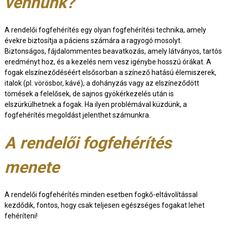
vennünk?
A rendelői fogfehérítés egy olyan fogfehérítési technika, amely
évekre biztosítja a páciens számára a ragyogó mosolyt.
Biztonságos, fájdalommentes beavatkozás, amely látványos, tartós
eredményt hoz, és a kezelés nem vesz igénybe hosszú órákat. A
fogak elszíneződéséért elsősorban a színező hatású élemiszerek,
italok (pl. vörösbor, kávé), a dohányzás vagy az elszíneződött
tömések a felelősek, de sajnos gyökérkezelés után is
elszürkülhetnek a fogak. Ha ilyen problémával küzdünk, a
fogfehérítés megoldást jelenthet számunkra.
A rendelői fogfehérítés
menete
A rendelői fogfehérítés minden esetben fogkő-eltávolítással
kezdődik, fontos, hogy csak teljesen egészséges fogakat lehet
fehéríteni!