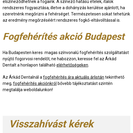
elszíneződhetnek a fogaink. A színező hatású ételek, italok
rendszeres fogyasztása, illetve a dohányzás kerülése ajánlott, ha
szeretnénk megőrizni a fehérséget. Természetesen sokat tehetünk
az eredmény megőrzéséért rendszeres fogkő-eltávolítással is.
Fogfehérítés akció Budapest
Ha Budapesten keres magas színvonalú fogfehérítés szolgáltatást
nyújtó fogorvosi rendelőt, ne habozzon, keresse fel az Árkád
Dentalt a honlapon található
elérhetőségeken
.
Az Árkád Dentalnál a
fogfehérítés ára aktuális árlistán
tekinthető
meg,
fogfehérítés akciónkról
bővebb tájékoztatást szintén
megtalálja weboldalunkon!
Visszahívást kérek