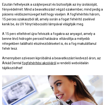
Ezután felhelyezik a szájterpeszt és biztosítják az íny izolációját,
fényvédelmét. Mind a beavatkozást végző szakember, mind pedig a
páciens védőszemüveget kell hogy viseljen. A fogfehérítés három,
15 perces szakaszból áll, amely során a fogat fehérítő zselével
kenik be, és UV fényt kibocsátó lámpával világítják meg.
A 15 perc elteltével újra felviszik a fogakra az anyagot, amely a
benne lévő hidrogén peroxid hatására eltávolítja a mélyebb
rétegekben található elszíneződéseket is, és a fog makulátlanul
fehér lesz.
Amennyiben szívesen kipróbálná a beavatkozást kedvező áron, az
Árkád Dental
fogfehérítési akciójáról
a rendelő weboldalán
tájékozódhat!