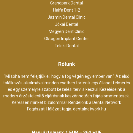
Grandpark Dental
Haifa Dent 1-2
Jazmin Dental Clinic
Jókai Dental
Megyeri Dent Clinic
Oktogon Implant Center
Teleki Dental
Rólunk
"Mi soha nem felejtjük el, hogy a fog végén egy ember van." Az első
találkozás alkalmával minden esetben történik egy állapot felmérés
és egy személyre szabott kezelési terv is készül. Kezeléseink a
modern érzéstelenítő eljárásnak köszönhetően fájdalommentesek.
Keressen minket bizalommal! Rendelőnk a Dental Network
Fogászati Hálózat tagja.
dentalnetwork.hu
Napi árfolyam: 1 EUR = 364 HUF