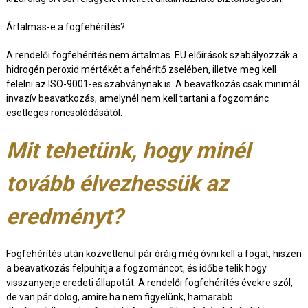
Ártalmas-e a fogfehérítés?
A rendelői fogfehérítés nem ártalmas. EU előírások szabályozzák a
hidrogén peroxid mértékét a fehérítő zselében, illetve meg kell
felelni az ISO-9001-es szabványnak is. A beavatkozás csak minimál
invazív beavatkozás, amelynél nem kell tartani a fogzománc
esetleges roncsolódásától.
Mit tehetünk, hogy minél
tovább élvezhessük az
eredményt?
Fogfehérítés után közvetlenül pár óráig még óvni kell a fogat, hiszen
a beavatkozás felpuhitja a fogzománcot, és időbe telik hogy
visszanyerje eredeti állapotát. A rendelői fogfehérítés évekre szól,
de van pár dolog, amire ha nem figyelünk, hamarabb