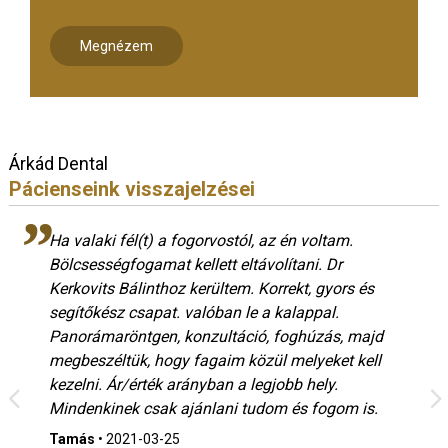
Megnézem
Árkád Dental
Pácienseink visszajelzései
Ha valaki fél(t) a fogorvostól, az én voltam.
Bölcsességfogamat kellett eltávolítani. Dr
Kerkovits Bálinthoz kerültem. Korrekt, gyors és
segítőkész csapat. valóban le a kalappal.
Panorámaröntgen, konzultáció, foghúzás, majd
megbeszéltük, hogy fagaim közül melyeket kell
kezelni. Ár/érték arányban a legjobb hely.
Mindenkinek csak ajánlani tudom és fogom is.
Tamás
•
2021-03-25