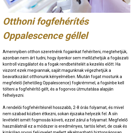
Otthoni fogfehérítés
Oppalescence géllel
Amennyiben otthon szeretnénk fogainkat fehéríteni, megtehetjük,
azonban nem árt tudni, hogy ilyenkor sem mellőzhetjük a fogászati
kontroll vizsgálatot és a fogak rendbetételét a kezelés előtt. Ha
viszont ezek megvannak, saját magunknak végezhetjük a
beavatkozást otthonunk kényelmében. Miután fogat mostunk a
megfelelő (lehetőleg Oppalescence) fogkrémmel, a fogsínbe kell
tölteni a fogfehérítő gélt, és a fogorvos útmutatása alapján
felhelyezni.
A rendelői fogfehérítésnél hosszabb, 2-8 órás folyamat, és mivel
nem szabad közben étkezni, sokan éjszaka helyezik fel. A sín
levételét ismét fogmosás követi, ezzel zárul a folyamat. Megfelelő
használatnál ez a módszer is eredményes, tartós lehet, de csak és
kizárólag orvosi felügyelet mellett alkalmazható biztonságosan.