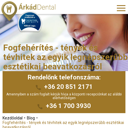
Fogfehérítés - tények és
tévhitek az egyik legnépszerűbb
esztétikai beavatkozásról
Rendelőnk telefonszáma:
+36 20 851 2171
Amennyiben a szám foglalt kérjük hívja a központi recepciónkat az alábbi
elérhetőségen
+36 1 700 3930
Kezdőoldal
Blog
Fogfehérítés - tények és tévhitek az egyik legnépszerűbb esztétikai
beavatkozásról