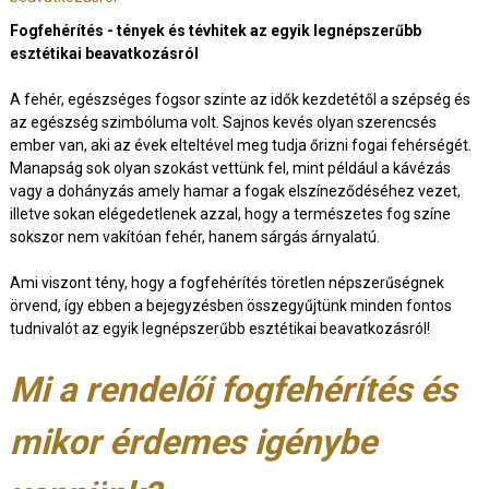
Fogfehérítés - tények és tévhitek az egyik legnépszerűbb
esztétikai beavatkozásról
A fehér, egészséges fogsor szinte az idők kezdetétől a szépség és
az egészség szimbóluma volt. Sajnos kevés olyan szerencsés
ember van, aki az évek elteltével meg tudja őrizni fogai fehérségét.
Manapság sok olyan szokást vettünk fel, mint például a kávézás
vagy a dohányzás amely hamar a fogak elszíneződéséhez vezet,
illetve sokan elégedetlenek azzal, hogy a természetes fog színe
sokszor nem vakítóan fehér, hanem sárgás árnyalatú.
Ami viszont tény, hogy a fogfehérítés töretlen népszerűségnek
örvend, így ebben a bejegyzésben összegyűjtünk minden fontos
tudnivalót az egyik legnépszerűbb esztétikai beavatkozásról!
Mi a rendelői fogfehérítés és
mikor érdemes igénybe