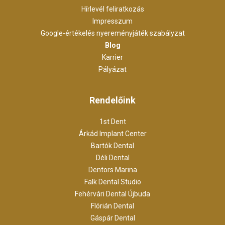
Hírlevél feliratkozás
Impresszum
Google-értékelés nyereményjáték szabályzat
Blog
Karrier
Pályázat
Rendelőink
1st Dent
Árkád Implant Center
Bartók Dental
Déli Dental
Dentors Marina
Falk Dental Studio
Fehérvári Dental Újbuda
Flórián Dental
Gáspár Dental